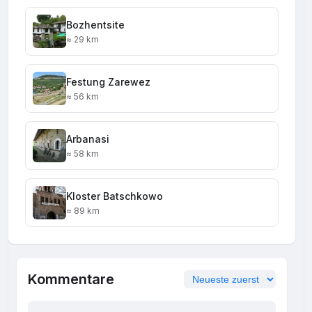
Bozhentsite
≈ 29 km
Festung Zarewez
≈ 56 km
Arbanasi
≈ 58 km
Kloster Batschkowo
≈ 89 km
Kommentare