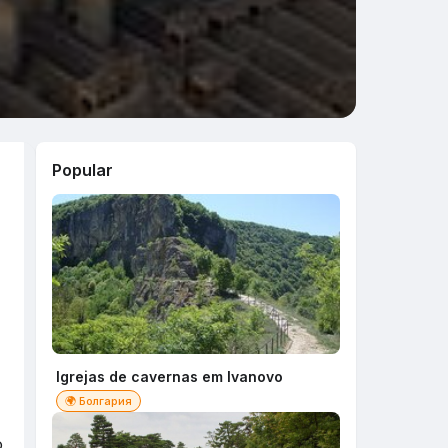
Popular
Igrejas de cavernas em Ivanovo
🌍 Болгария
o