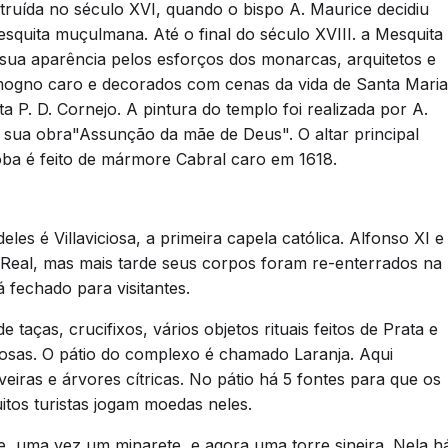
truída no século XVI, quando o bispo A. Maurice decidiu
esquita muçulmana. Até o final do século XVIII. a Mesquita
sua aparência pelos esforços dos monarcas, arquitetos e
 mogno caro e decorados com cenas da vida de Santa Maria
ta P. D. Cornejo. A pintura do templo foi realizada por A.
 sua obra"Assunção da mãe de Deus". O altar principal
oba é feito de mármore Cabral caro em 1618.
les é Villaviciosa, a primeira capela católica. Alfonso XI e
 Real, mas mais tarde seus corpos foram re-enterrados na
á fechado para visitantes.
 taças, crucifixos, vários objetos rituais feitos de Prata e
osas. O pátio do complexo é chamado Laranja. Aqui
veiras e árvores cítricas. No pátio há 5 fontes para que os
itos turistas jogam moedas neles.
, uma vez um minarete, e agora uma torre sineira. Nela h