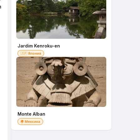
a
Jardim Kenroku-en
🇯🇵 Япония
Monte Alban
🌍 Мексика