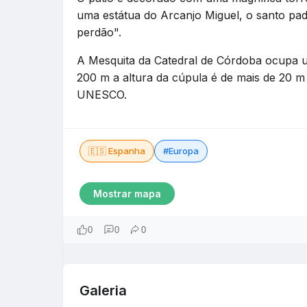
uma estátua do Arcanjo Miguel, o santo pad
perdão".
A Mesquita da Catedral de Córdoba ocupa 
200 m a altura da cúpula é de mais de 20 m
UNESCO.
🇪🇸 Espanha
#Europa
Mostrar mapa
0
0
0
Galeria