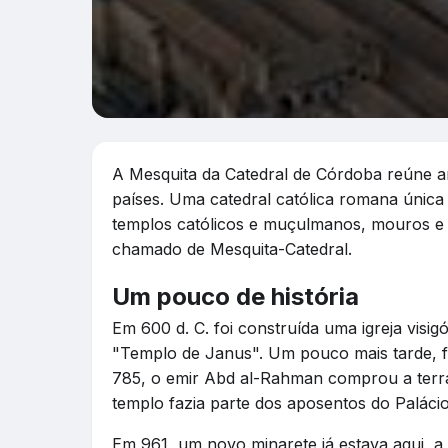
A Mesquita da Catedral de Córdoba reúne an
países. Uma catedral católica romana úni
templos católicos e muçulmanos, mouros e es
chamado de Mesquita-Catedral.
Um pouco de história
Em 600 d. C. foi construída uma igreja visi
"Templo de Janus". Um pouco mais tarde, f
785, o emir Abd al-Rahman comprou a terr
templo fazia parte dos aposentos do Paláci
Em 961, um novo minarete já estava aqui, a 