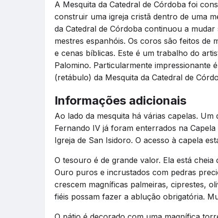
A Mesquita da Catedral de Córdoba foi cons
construir uma igreja cristã dentro de uma m
da Catedral de Córdoba continuou a mudar 
mestres espanhóis. Os coros são feitos de
e cenas bíblicas. Este é um trabalho do artis
Palomino. Particularmente impressionante é
(retábulo) da Mesquita da Catedral de Córd
Informações adicionais
Ao lado da mesquita há várias capelas. Um de
Fernando IV já foram enterrados na Capela
Igreja de San Isidoro. O acesso à capela est
O tesouro é de grande valor. Ela está cheia de
Ouro puros e incrustados com pedras preci
crescem magníficas palmeiras, ciprestes, oli
fiéis possam fazer a ablução obrigatória. Mu
O pátio é decorado com uma magnífica torre