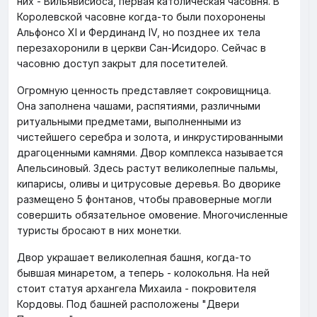
них - Вильявисиоса, первая католическая часовня. В
Королевской часовне когда-то были похоронены
Альфонсо XI и Фердинанд IV, но позднее их тела
перезахоронили в церкви Сан-Исидоро. Сейчас в
часовню доступ закрыт для посетителей.
Огромную ценность представляет сокровищница.
Она заполнена чашами, распятиями, различными
ритуальными предметами, выполненными из
чистейшего серебра и золота, и инкрустированными
драгоценными камнями. Двор комплекса называется
Апельсиновый. Здесь растут великолепные пальмы,
кипарисы, оливы и цитрусовые деревья. Во дворике
размещено 5 фонтанов, чтобы правоверные могли
совершить обязательное омовение. Многочисленные
туристы бросают в них монетки.
Двор украшает великолепная башня, когда-то
бывшая минаретом, а теперь - колокольня. На ней
стоит статуя архангела Михаила - покровителя
Кордовы. Под башней расположены "Двери