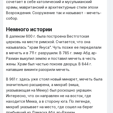
сочетает в себе католический и мусульманский
храмы, мавританский и архитектурные стили эпохи
Возрождения. Сооружение так и называют - мечеть-
собор.
Немного истории
В далеком 600 г. была построена Вестготская
церковь на месте римской. Считается, что она
называлась "храм Януса". Чуть позже ее переделали
в мечеть и в 711 г. разрушили. В 785 г. эмир Абд ар-
Рахман выкупил землю и поставил мечеть в честь
жены. Храм был частью покоев дворца. В 844 г.
напавшие викинги разорили мечеть.
В 961 г. здесь уже стоял новый минарет, мечеть была
значительно расширена, а михраб (ниша,
указывающая на Мекку) был роскошно украшен.
Интересно, что он направлен не на восток, где
находится Мекка, а в сторону юга. По легенде,
михраб указывает на место, где сошел на берег
прибывший из Дамаска Абд ар-Рахман.