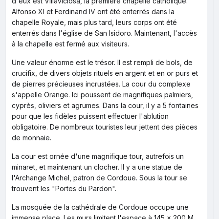
d'eux est Villaviciosa, la première chapelle catholique.
Alfonso XI et Ferdinand IV ont été enterrés dans la
chapelle Royale, mais plus tard, leurs corps ont été
enterrés dans l'église de San Isidoro. Maintenant, l'accès
à la chapelle est fermé aux visiteurs.
Une valeur énorme est le trésor. Il est rempli de bols, de
crucifix, de divers objets rituels en argent et en or purs et
de pierres précieuses incrustées. La cour du complexe
s'appelle Orange. Ici poussent de magnifiques palmiers,
cyprès, oliviers et agrumes. Dans la cour, il y a 5 fontaines
pour que les fidèles puissent effectuer l'ablution
obligatoire. De nombreux touristes leur jettent des pièces
de monnaie.
La cour est ornée d'une magnifique tour, autrefois un
minaret, et maintenant un clocher. Il y a une statue de
l'Archange Michel, patron de Cordoue. Sous la tour se
trouvent les "Portes du Pardon".
La mosquée de la cathédrale de Cordoue occupe une
immense place. Les murs limitent l'espace à 145 x 200 M.