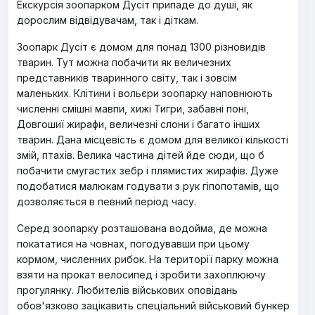
Екскурсія зоопарком Дусіт припаде до душі, як
дорослим відвідувачам, так і діткам.
Зоопарк Дусіт є домом для понад 1300 різновидів
тварин. Тут можна побачити як величезних
представників тваринного світу, так і зовсім
маленьких. Клітини і вольєри зоопарку наповнюють
численні смішні мавпи, хижі Тигри, забавні поні,
Довгошиї жирафи, величезні слони і багато інших
тварин. Дана місцевість є домом для великої кількості
змій, птахів. Велика частина дітей йде сюди, що б
побачити смугастих зебр і плямистих жирафів. Дуже
подобатися малюкам годувати з рук гіпопотамів, що
дозволяється в певний період часу.
Серед зоопарку розташована водойма, де можна
покататися на човнах, погодувавши при цьому
кормом, численних рибок. На території парку можна
взяти на прокат велосипед і зробити захоплюючу
прогулянку. Любителів військових оповідань
обов'язково зацікавить спеціальний військовий бункер