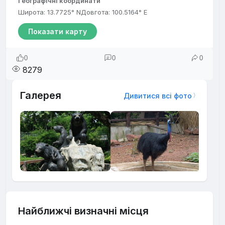
Географічні координати
Широта: 13.7725° N
Довгота: 100.5164° E
Показати карту
0
0
0
8279
Галерея
Дивитися всі фото
Найближчі визначні місця