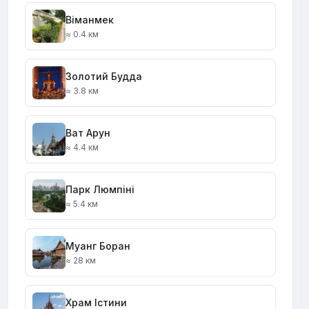
Віманмек
≈ 0.4 км
Золотий Будда
≈ 3.8 км
Ват Арун
≈ 4.4 км
Парк Люмпіні
≈ 5.4 км
Муанг Боран
≈ 28 км
Храм Істини