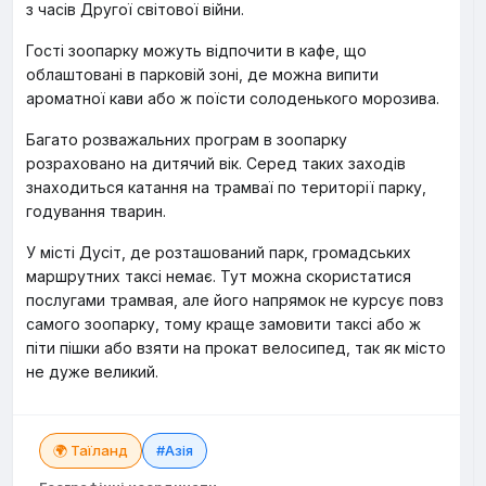
з часів Другої світової війни.
Гості зоопарку можуть відпочити в кафе, що
облаштовані в парковій зоні, де можна випити
ароматної кави або ж поїсти солоденького морозива.
Багато розважальних програм в зоопарку
розраховано на дитячий вік. Серед таких заходів
знаходиться катання на трамваї по території парку,
годування тварин.
У місті Дусіт, де розташований парк, громадських
маршрутних таксі немає. Тут можна скористатися
послугами трамвая, але його напрямок не курсує повз
самого зоопарку, тому краще замовити таксі або ж
піти пішки або взяти на прокат велосипед, так як місто
не дуже великий.
🌍 Таїланд
#Азія