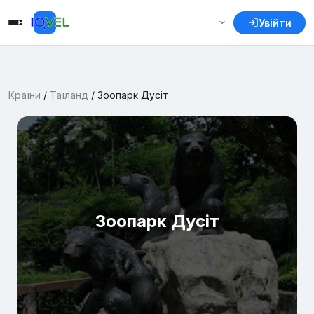
Увійти
Країни
/
Таїланд
/
Зоопарк Дусіт
Зоопарк Дусіт