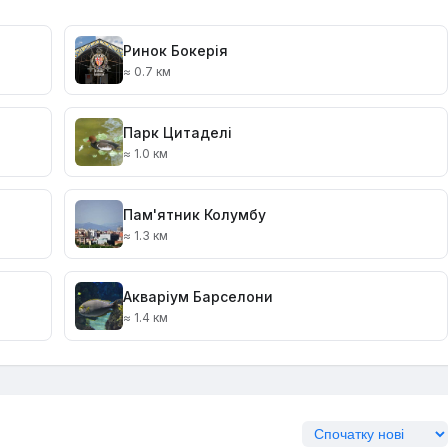
Ринок Бокерія
≈ 0.7 км
Парк Цитаделі
≈ 1.0 км
Пам'ятник Колумбу
≈ 1.3 км
Акваріум Барселони
≈ 1.4 км