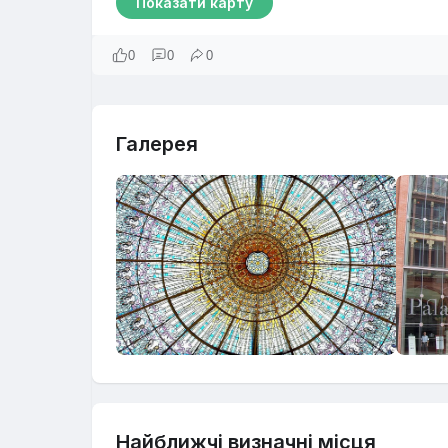
Показати карту
0
0
0
Галерея
Найближчі визначні місця