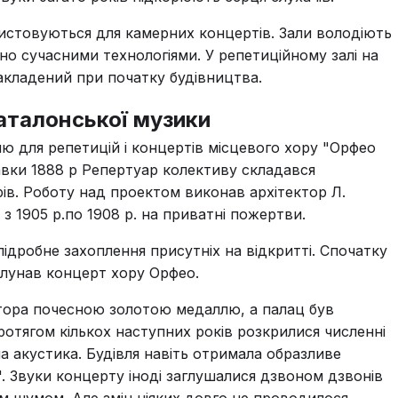
ористовуються для камерних концертів. Зали володіють
но сучасними технологіями. У репетиційному залі на
закладений при початку будівництва.
каталонської музики
ю для репетицій і концертів місцевого хору "Орфео
авки 1888 р Репертуар колективу складався
ів. Роботу над проектом виконав архітектор Л.
з 1905 р.по 1908 р. на приватні пожертви.
ідробне захоплення присутніх на відкритті. Спочатку
олунав концерт хору Орфео.
ктора почесною золотою медаллю, а палац був
отягом кількох наступних років розкрилися численні
а акустика. Будівля навіть отримала образливе
". Звуки концерту іноді заглушалися дзвоном дзвонів