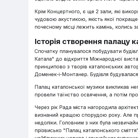
Крім Концертного, є ще 2 зали, які вик
чудовою акустикою, якість якої покраще
почесному місці лежить камінь, колись 
Історія створення палацу 
Спочатку планувалося побудувати будівл
Катала" до відкриття Міжнародної вист
принципово з творів каталонських автор
Доменек-і-Монтанер. Будівля будувалася 
Палац каталонської музики викликав неп
провели таїнство освячення, а потім пр
Через рік Рада міста нагородила архіте
визнаний кращою спорудою року. Але пр
недоліки. Головним з них була незвичайн
прізвисько "Палац каталонського сміття