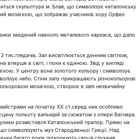
иться скульптура м. Блая, що символізує каталонську
ний мозаїкою, що зображає учасників хору Орфео
узики зведений навколо металевого каркаса, що дало
 тис.глядачів. Зал висвітлюється денним світлом,
а вперше в світі, і поки є єдиною. Звід у вигляді
кою. У центру вона золотого кольору і символізує
мволізує небо. Стіни залу прикрашають різнокольорові
 кольоровою мозаїкою, створює в залі незвичайну
 майстрами на початку ХХ ст.серед них особливо
сцену польоту валькірій за сюжетом з опери Вагнера.
музики розмістився Каталонський прапор. Прямо на
 що символізують муз Стародавньої Греції. Над
звуки багато років підкорюють серця слухачів.