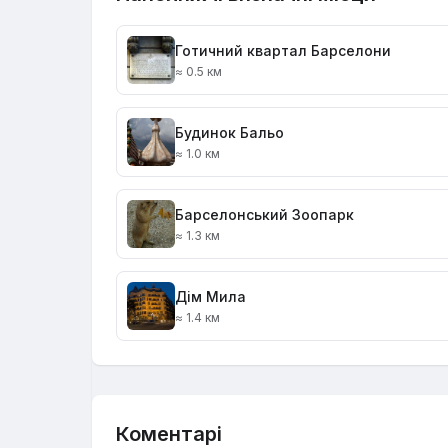
Готичний квартал Барселони
≈ 0.5 км
Будинок Бальо
≈ 1.0 км
Барселонський Зоопарк
≈ 1.3 км
Дім Мила
≈ 1.4 км
Коментарі