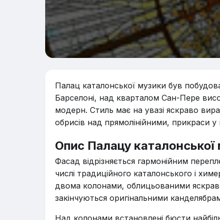
Палац каталонської музики був побудов
Барселоні, над кварталом Сан-Пере висо
модерн. Стиль має на увазі яскраво ви
обрисів над прямолінійними, прикраси у 
Опис Палацу каталонської
Фасад відрізняється гармонійним перепле
числі традиційного каталонського і хим
двома колонами, облицьованими яскрави
закінчуються оригінальними канделябра
Над колонами встановлені бюсти найбіль