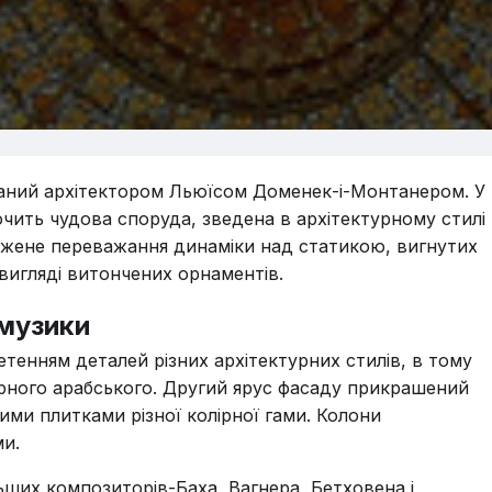
аний архітектором Льюїсом Доменек-і-Монтанером. У
чить чудова споруда, зведена в архітектурному стилі
ражене переважання динаміки над статикою, вигнутих
вигляді витончених орнаментів.
 музики
тенням деталей різних архітектурних стилів, в тому
ерного арабського. Другий ярус фасаду прикрашений
ми плитками різної колірної гами. Колони
ми.
ших композиторів-Баха, Вагнера, Бетховена і