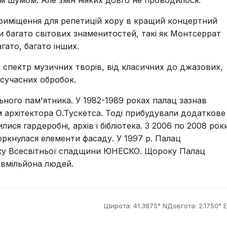
 шумом. Але змін ніяких довго не проводилося.
приміщення для репетицій хору в кращий концертний
и багато світових знаменитостей, такі як Монтсеррат
гато, багато інших.
спектр музичних творів, від класичних до джазових,
сучасних обробок.
ьного пам'ятника. У 1982-1989 роках палац зазнав
м архітектора О.Тускетса. Тоді прибудували додаткове
лися гардеробні, архів і бібліотека. З 2006 по 2008 рок
оркнулася елементи фасаду. У 1997 р. Палац
ску Всесвітньої спадщини ЮНЕСКО. Щороку Палац
івмільйона людей.
Широта: 41.3875° N
Довгота: 2.1750° E