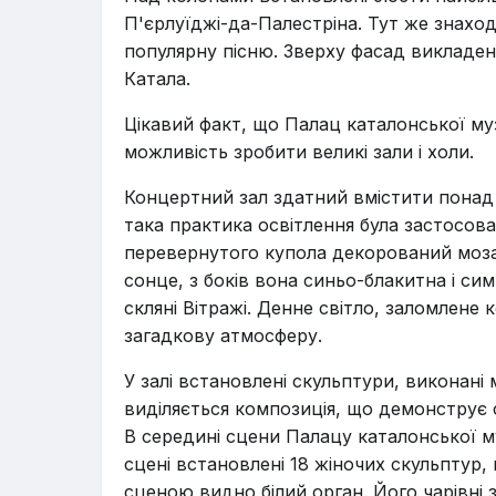
П'єрлуїджі-да-Палестріна. Тут же знаход
популярну пісню. Зверху фасад викладе
Катала.
Цікавий факт, що Палац каталонської м
можливість зробити великі зали і холи.
Концертний зал здатний вмістити понад 2
така практика освітлення була застосован
перевернутого купола декорований мозаї
сонце, з боків вона синьо-блакитна і си
скляні Вітражі. Денне світло, заломлене
загадкову атмосферу.
У залі встановлені скульптури, виконані
виділяється композиція, що демонструє 
В середині сцени Палацу каталонської 
сцені встановлені 18 жіночих скульптур,
сценою видно білий орган. Його чарівні 