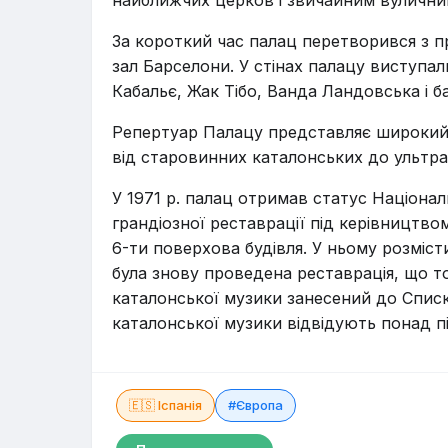
найближчих церков і звичайним вуличним
За короткий час палац перетворився з 
зал Барселони. У стінах палацу виступал
Кабальє, Жак Тібо, Ванда Ландовська і ба
Репертуар Палацу представляє широкий 
від старовинних каталонських до ультра
У 1971 р. палац отримав статус Націонал
грандіозної реставрації під керівництво
6-ти поверхова будівля. У ньому розмісти
була знову проведена реставрація, що т
каталонської музики занесений до Спи
каталонської музики відвідують понад п
🇪🇸 Іспанія
#Європа