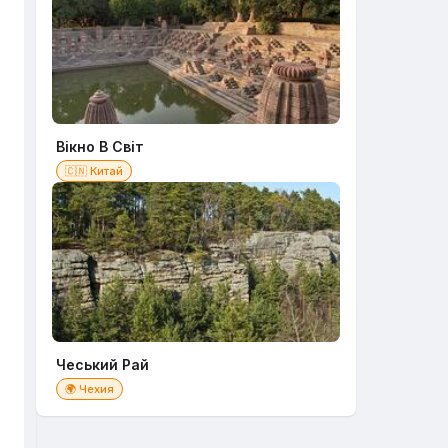
Вікно В Світ
🇨🇳 Китай
Чеський Рай
🌍 Чехия