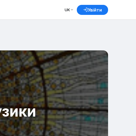
UK
Увійти
узики