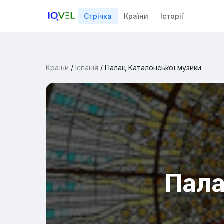
Стрічка
Країни
Історії
Країни
/
Іспанія
/
Палац Каталонської музики
Пала