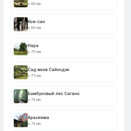
≈ 65 км
Коя-сан
≈ 69 км
Нара
≈ 70 км
Сад мхов Сайходзи
≈ 73 км
Бамбуковый лес Сагано
≈ 74 км
Арасияма
≈ 74 км