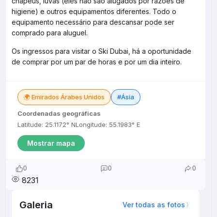
chapéus, luvas (eles não são alugados por razões de
higiene) e outros equipamentos diferentes. Todo o
equipamento necessário para descansar pode ser
comprado para aluguel.
Os ingressos para visitar o Ski Dubai, há a oportunidade
de comprar por um par de horas e por um dia inteiro.
🌍 Emirados Árabes Unidos
#Ásia
Coordenadas geográficas
Latitude: 25.1172° N
Longitude: 55.1983° E
Mostrar mapa
0
0
0
8231
Galeria
Ver todas as fotos