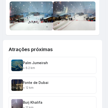
Atrações próximas
Palm Jumeirah
≈ 6.2 km
Fonte de Dubai
≈ 12 km
Burj Khalifa
≈ 12 km