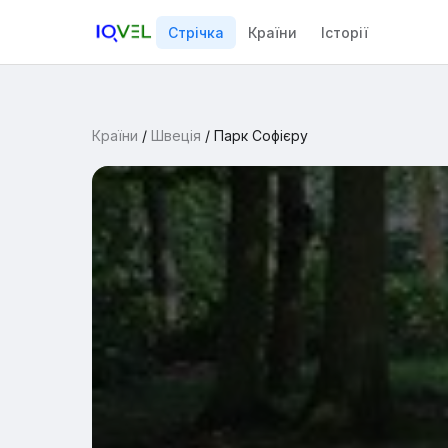
Стрічка
Країни
Історії
Країни
/
Швеція
/
Парк Софієру