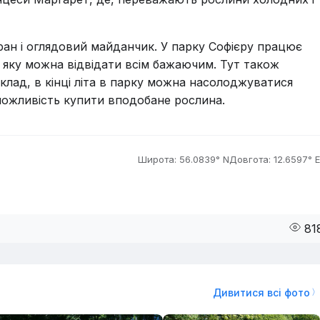
ан і оглядовий майданчик. У парку Софієру працює
 яку можна відвідати всім бажаючим. Тут також
иклад, в кінці літа в парку можна насолоджуватися
можливість купити вподобане рослина.
Широта: 56.0839° N
Довгота: 12.6597° E
81
Дивитися всі фото