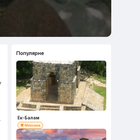
Популярне
у
Ек-Балам
.
🌍 Мексика