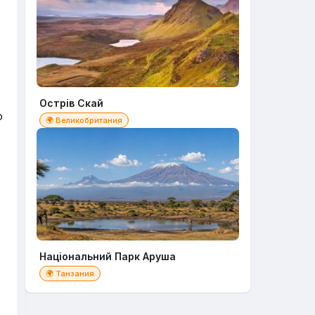
Острів Скай
о
🌍 Великобритания
Національний Парк Аруша
🌍 Танзания