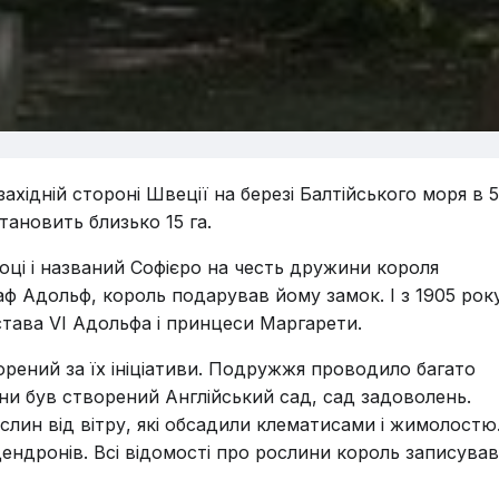
хідній стороні Швеції на березі Балтійського моря в 5
становить близько 15 га.
оці і названий Софієро на честь дружини короля
аф Адольф, король подарував йому замок. І з 1905 рок
става VI Адольфа і принцеси Маргарети.
рений за їх ініціативи. Подружжя проводило багато
міни був створений Англійський сад, сад задоволень.
слин від вітру, які обсадили клематисами і жимолостю
ендронів. Всі відомості про рослини король записував