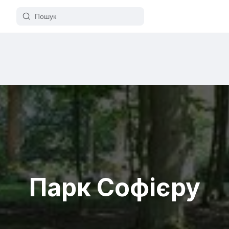
Парк Софієру