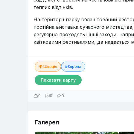
теплих відтінків.
На території парку облаштований рестор
постійна виставка сучасного мистецтва,
регулярно проходять і інші заходи, напр
квітковими фестивалями, де надається 
🌍 Швеція
#Європа
Показати карту
0
0
0
Галерея