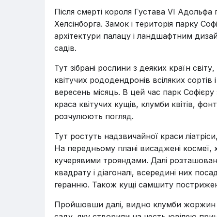
Після смерті короля Густава VI Адольфа 
Хелсінборга. Замок і територія парку Со
архітектури палацу і ландшафтним диза
садів.
Тут зібрані рослини з деяких країн світ
квітучих рододендронів всіляких сортів 
вересень місяць. В цей час парк Софієр
краса квітучих кущів, клумби квітів, фон
розчулюють погляд.
Тут ростуть надзвичайної краси ліатріси, 
На передньому плані висаджені космеї, х
кучерявими трояндами. Далі розташован
квадрату і діагоналі, всередині них поса
геранню. Також кущі самшиту пострижені
Пройшовши далі, видно клумби жоржин в
саду, яку створили на честь ювілею при