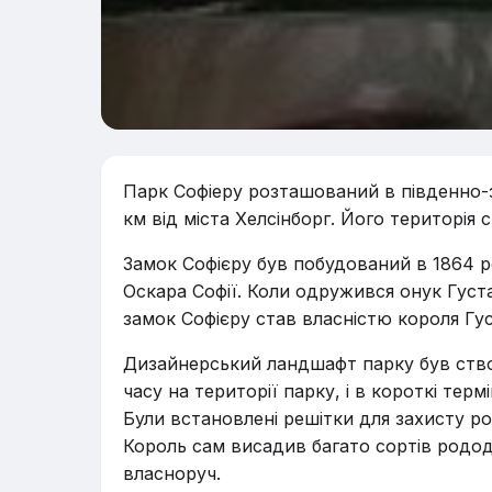
Парк Софіеру розташований в південно-за
км від міста Хелсінборг. Його територія 
Замок Софієру був побудований в 1864 р
Оскара Софії. Коли одружився онук Густ
замок Софієру став власністю короля Гу
Дизайнерський ландшафт парку був ство
часу на території парку, і в короткі тер
Були встановлені решітки для захисту ро
Король сам висадив багато сортів родод
власноруч.