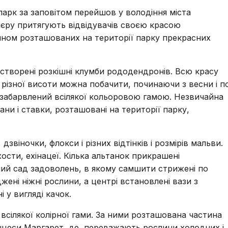
парк за заповітом перейшов у володіння міста
фієру притягують відвідувачів своєю красою
йном розташованих на території парку прекрасних
у, створені розкішні клумби рододендронів. Всю красу
і різної висоти можна побачити, починаючи з весни і п
у забарвлений всілякої кольоровою гамою. Незвичайна
тани і ставки, розташовані на території парку,
дзвіночки, флокси і різних відтінків і розмірів мальви.
ости, ехінацеї. Кілька альтанок прикрашені
ий сад задоволень, в якому самшити стрижені по
джені ніжні рослини, а центрі встановлені вази з
 у вигляді качок.
сілякої колірної гами. За ними розташована частина
нцеси Маргарет, де, переважають рослини холодних і