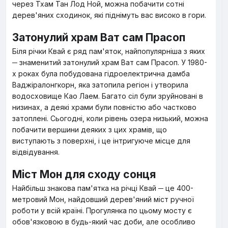
через Тхам Тан Лод Ной, можна побачити сотні
дерев'яних сходинок, які піднімуть вас високо в гори.
Затонулий храм Ват сам Прасоп
Біля річки Квай є ряд пам'яток, найпопулярніша з яких
─ знаменитий затонулий храм Ват сам Прасоп. У 1980-
х роках була побудована гідроелектрична дамба
Ваджіралонгкорн, яка затопила регіон і утворила
водосховище Као Лаем. Багато сіл були зруйновані в
низинах, а деякі храми були повністю або частково
затоплені. Сьогодні, коли рівень озера низький, можна
побачити вершини деяких з цих храмів, що
виступають з поверхні, і це інтригуюче місце для
відвідування.
Міст Мон для сходу сонця
Найбільш знакова пам'ятка на річці Квай ─ це 400-
метровий Мон, найдовший дерев'яний міст ручної
роботи у всій країні. Прогулянка по цьому мосту є
обов'язковою в будь-який час доби, але особливо