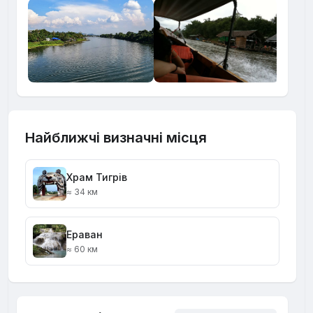
Найближчі визначні місця
Храм Тигрів
≈ 34 км
Ераван
≈ 60 км