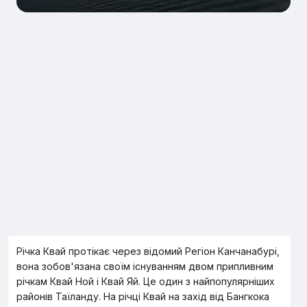
Річка Квай протікає через відомий Регіон Канчанабурі,
вона зобов'язана своїм існуванням двом припливним
річкам Квай Ной і Квай Яй. Це один з найпопулярніших
районів Таїланду. На річці Квай на захід від Бангкока