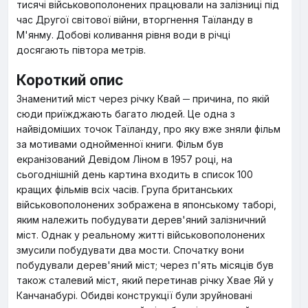
тисячі військовополонених працювали на залізниці під
час Другої світової війни, вторгнення Таїланду в
М'янму. Добові коливання рівня води в річці
досягають півтора метрів.
Короткий опис
Знаменитий міст через річку Квай ─ причина, по якій
сюди приїжджають багато людей. Це одна з
найвідоміших точок Таїланду, про яку вже зняли фільм
за мотивами однойменної книги. Фільм був
екранізований Девідом Ліном в 1957 році, на
сьогоднішній день картина входить в список 100
кращих фільмів всіх часів. Група британських
військовополонених зображена в японському таборі,
яким належить побудувати дерев'яний залізничний
міст. Однак у реальному житті військовополонених
змусили побудувати два мости. Спочатку вони
побудували дерев'яний міст; через п'ять місяців був
також сталевий міст, який перетинав річку Хвае Яй у
Канчанабурі. Обидві конструкції були зруйновані