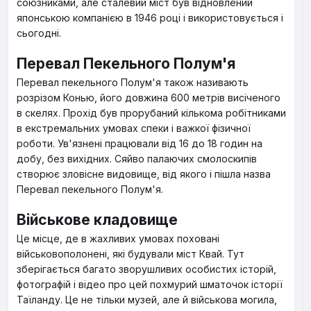
союзниками, але сталевий міст був відновлений
японською компанією в 1946 році і використовується і
сьогодні.
Перевал Пекельного Полум'я
Перевал пекельного Полум'я також називають
розрізом Конью, його довжина 600 метрів висіченого
в скелях. Прохід був прорубаний кількома робітниками
в екстремальних умовах спеки і важкої фізичної
роботи. Ув'язнені працювали від 16 до 18 годин на
добу, без вихідних. Сяйво палаючих смолоскипів
створює зловісне видовище, від якого і пішла назва
Перевал пекельного Полум'я.
Військове кладовище
Це місце, де в жахливих умовах поховані
військовополонені, які будували міст Квай. Тут
зберігається багато зворушливих особистих історій,
фотографій і відео про цей похмурий шматочок історії
Таїланду. Це не тільки музей, але й військова могила,