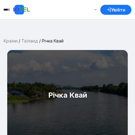
Увійти
Країни
/
Таїланд
/
Річка Квай
Річка Квай