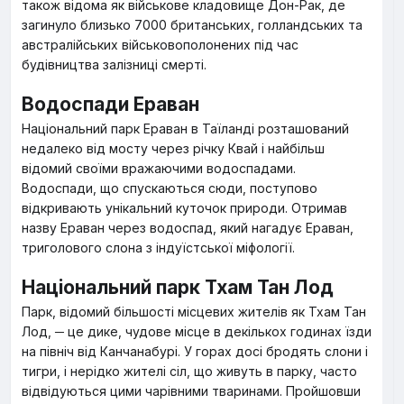
також відома як військове кладовище Дон-Рак, де
загинуло близько 7000 британських, голландських та
австралійських військовополонених під час
будівництва залізниці смерті.
Водоспади Ераван
Національний парк Ераван в Таїланді розташований
недалеко від мосту через річку Квай і найбільш
відомий своїми вражаючими водоспадами.
Водоспади, що спускаються сюди, поступово
відкривають унікальний куточок природи. Отримав
назву Ераван через водоспад, який нагадує Ераван,
триголового слона з індуїстської міфології.
Національний парк Тхам Тан Лод
Парк, відомий більшості місцевих жителів як Тхам Тан
Лод, ─ це дике, чудове місце в декількох годинах їзди
на північ від Канчанабурі. У горах досі бродять слони і
тигри, і нерідко жителі сіл, що живуть в парку, часто
відвідуються цими чарівними тваринами. Пройшовши