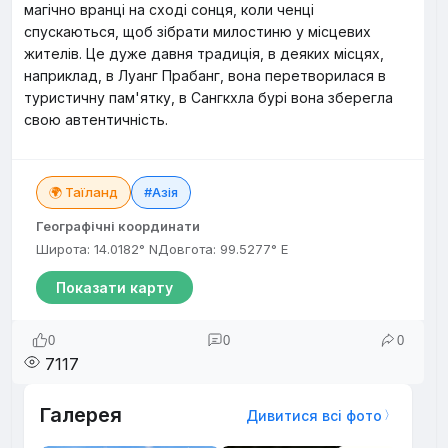
магічно вранці на сході сонця, коли ченці
спускаються, щоб зібрати милостиню у місцевих
жителів. Це дуже давня традиція, в деяких місцях,
наприклад, в Луанг Прабанг, вона перетворилася в
туристичну пам'ятку, в Сангкхла бурі вона зберегла
свою автентичність.
🌍 Таїланд
#Азія
Географічні координати
Широта: 14.0182° N
Довгота: 99.5277° E
Показати карту
0
0
0
7117
Галерея
Дивитися всі фото