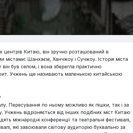
х центрів Китаю, він зручно розташований в
 містами: Шанхаєм, Ханчжоу і Сучжоу. Історія міста
у він був селом, і вона зберегла практично
орит. Учжень ще називають маленькою китайською
ь
алу. Пересування по ньому можливо як пішки, так і за
. Учжень відрізняється від інших подібних міст Китаю
ять міжнародні конференції та театральні фестивалі,
ивалі, які завоювали світову аудиторію буквально за