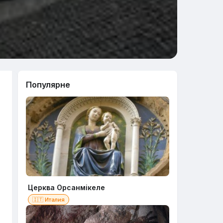
Популярне
Церква Орсанмікеле
🇮🇹 Италия