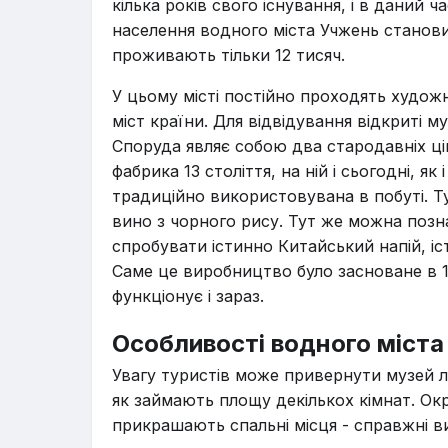
кілька років свого існування, і в даний
населення водного міста Учжень становит
проживають тільки 12 тисяч.
У цьому місті постійно проходять художн
міст країни. Для відвідування відкриті м
Споруда являє собою два стародавніх ці
фабрика 13 століття, на ній і сьогодні, я
традиційно використовувана в побуті. Т
вино з чорного рису. Тут же можна позн
спробувати істинно Китайський напій, іст
Саме це виробництво було засноване в 1
функціонує і зараз.
Особливості водного міст
Увагу туристів може привернути музей л
як займають площу декількох кімнат. Ок
прикрашають спальні місця - справжні 