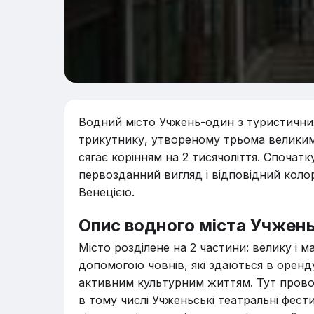
Водний місто Учжень-один з туристични
трикутнику, утвореному трьома великими
сягає корінням на 2 тисячоліття. Спочатк
первозданний вигляд і відповідний кол
Венецією.
Опис водного міста Учжен
Місто розділене на 2 частини: велику і м
допомогою човнів, які здаються в оренду
активним культурним життям. Тут провод
в тому числі Учженьські театральні фест