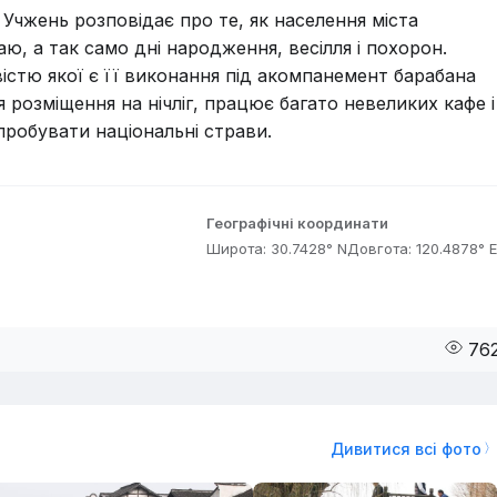
Учжень розповідає про те, як населення міста
ю, а так само дні народження, весілля і похорон.
стю якої є її виконання під акомпанемент барабана
я розміщення на нічліг, працює багато невеликих кафе і
пробувати національні страви.
Географічні координати
Широта: 30.7428° N
Довгота: 120.4878° E
76
Дивитися всі фото