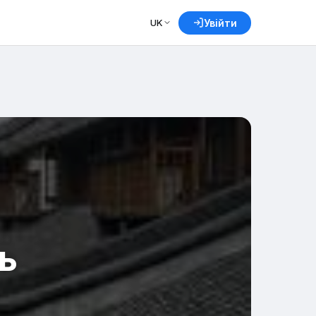
UK
Увійти
ь