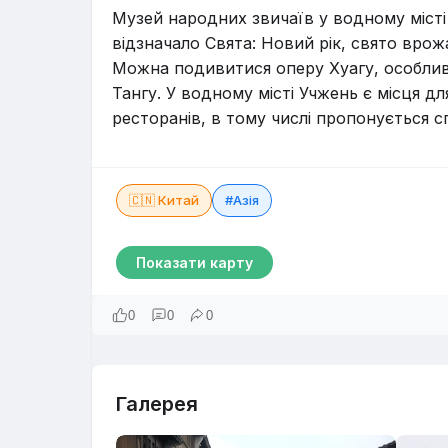
Музей народних звичаїв у водному місті 
відзначало Свята: Новий рік, свято врожа
Можна подивитися оперу Хуагу, особливі
Тангу. У водному місті Учжень є місця дл
ресторанів, в тому числі пропонується с
🇨🇳 Китай
#Азія
Показати карту
0
0
0
Галерея