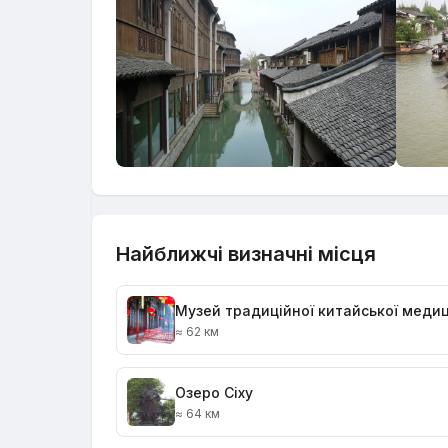
Найближчі визначні місця
Музей традиційної китайської меди
≈ 62 км
Озеро Сіху
≈ 64 км