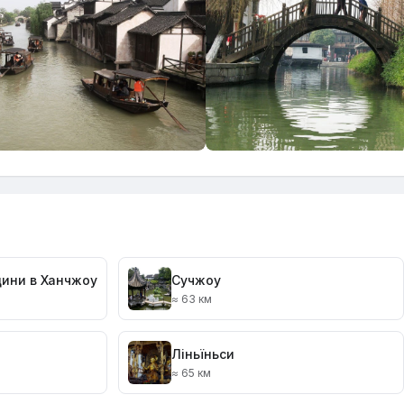
цини в Ханчжоу
Сучжоу
≈ 63 км
Ліньїньси
≈ 65 км