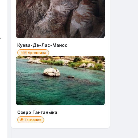
.
Куева-Де-Лас-Манос
🇦🇷 Аргентина
Озеро Танганьїка
🌍 Танзания