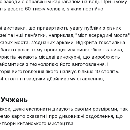
 час заходи є справжнім карнавалом на воді. При цьому
ь всього 60 тисяч чоловік, з яких постійно
і виставки, що привертають увагу публіки з різних
узеї та інші пам'ятки, наприклад "міст всередині моста"
кавих моста, з'єднаних арками. Відкрита текстильна
к і багато років тому проводитися синьо-біла тканина,
уристів чекають місцеві винокурні, що виробляють
айомитися з технологією його виготовлення, і
орія виготовлення якого налічує більше 10 століть.
4 столітті і завдяки дбайливому ставленню,
а Учжень
іжок, деякі експонати дивують своїми розмірами, так
ремо варто сказати і про дивовижні оздоблення, що
витвори китайського мистецтва.