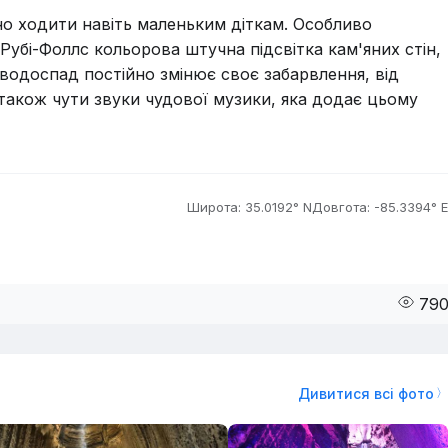
но ходити навіть маленьким діткам. Особливо
убі-Фоллс кольорова штучна підсвітка кам'яних стін,
 водоспад постійно змінює своє забарвлення, від
 також чути звуки чудової музики, яка додає цьому
Широта: 35.0192° N
Довгота: -85.3394° E
79
Дивитися всі фото