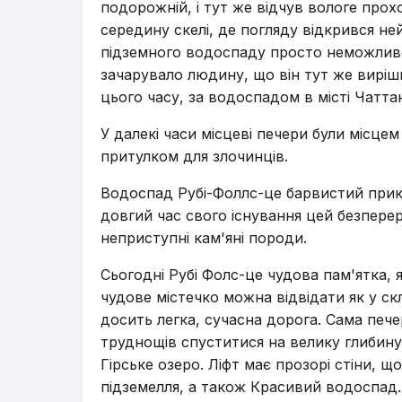
подорожній, і тут же відчув вологе прох
середину скелі, де погляду відкрився н
підземного водоспаду просто неможливо 
зачарувало людину, що він тут же виріши
цього часу, за водоспадом в місті Чаттану
У далекі часи місцеві печери були місцем
притулком для злочинців.
Водоспад Рубі-Фоллс-це барвистий прикл
довгий час свого існування цей безпере
неприступні кам'яні породи.
Сьогодні Рубі Фолс-це чудова пам'ятка, 
чудове містечко можна відвідати як у скл
досить легка, сучасна дорога. Сама печ
труднощів спуститися на велику глибину
Гірське озеро. Ліфт має прозорі стіни, 
підземелля, а також Красивий водоспад.