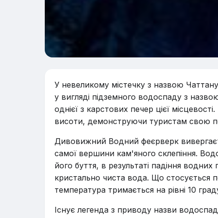
У невеликому містечку з назвою Чаттану
у вигляді підземного водоспаду з назво
однієї з карстових печер цієї місцевост
висоти, демонструючи туристам свою пот
Дивовижний Водний феєрверк вивергаєть
самої вершини кам'яного склепіння. Водос
його буття, в результаті падіння водних
кристально чиста вода. Що стосується по
температура тримається на рівні 10 граду
Існує легенда з приводу назви водоспад