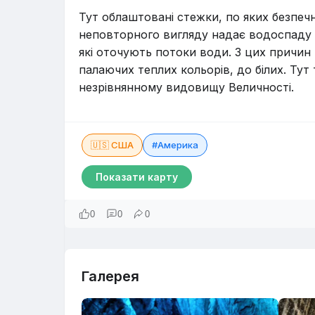
Тут облаштовані стежки, по яких безпеч
неповторного вигляду надає водоспаду Р
які оточують потоки води. З цих причин
палаючих теплих кольорів, до білих. Тут
незрівнянному видовищу Величності.
🇺🇸 США
#Америка
Показати карту
0
0
0
Галерея