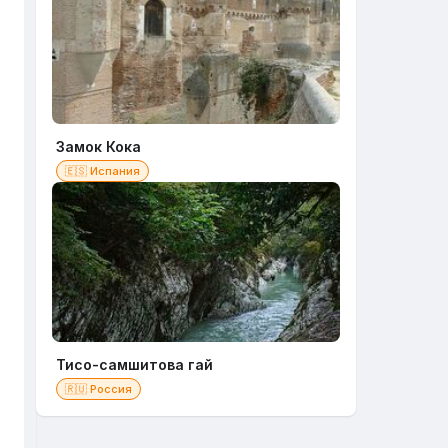
Замок Кока
🇪🇸 Испания
Тисо-самшитова гай
🇷🇺 Россия