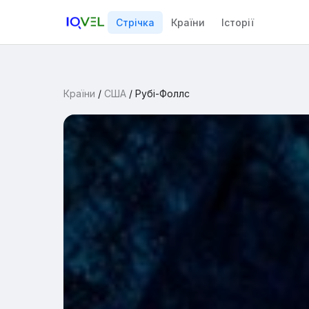
Стрічка
Країни
Історії
Країни
/
США
/
Рубі-Фоллс