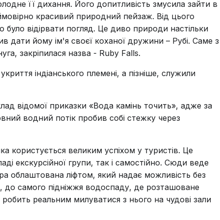
олодне її дихання. Його допитливість змусила зайти в
еймовірно красивий природний пейзаж. Від цього
було відірвати погляд. Це диво природи настільки
в дати йому ім'я своєї коханої дружини – Рубі. Саме з
га, закріпилася назва - Ruby Falls.
 укриття індіанського племені, а пізніше, служили
ад відомої приказки «Вода камінь точить», адже за
рвний водний потік пробив собі стежку через
яка користується великим успіхом у туристів. Це
аді екскурсійної групи, так і самостійно. Сюди веде
ера облаштована ліфтом, який надає можливість без
, до самого підніжжя водоспаду, де розташоване
що робить реальним милуватися з нього на чудові зали