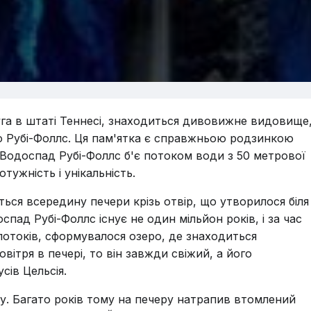
га в штаті Теннесі, знаходиться дивовижне видовище
ю Рубі-Фоллс. Ця пам'ятка є справжньою родзинкою
і. Водоспад Рубі-Фоллс б'є потоком води з 50 метрової
ужність і унікальність.
ся всередину печери крізь отвір, що утворилося біля
пад Рубі-Фоллс існує не один мільйон років, і за час
 потоків, сформувалося озеро, де знаходиться
вітря в печері, то він завжди свіжий, а його
сів Цельсія.
у. Багато років тому на печеру натрапив втомлений