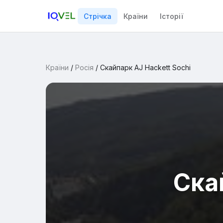
Стрічка
Країни
Історії
Країни
/
Росія
/
Скайпарк AJ Hackett Sochi
Ска