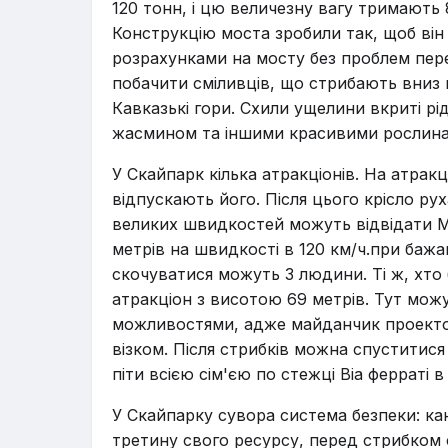
120 тонн, і цю величезну вагу тримають 
Конструкцію моста зробили так, щоб він 
розрахунками на мосту без проблем пере
побачити сміливців, що стрибають вниз н
Кавказькі гори. Схили ущелини вкриті 
жасмином та іншими красивими рослина
У Скайпарк кілька атракціонів. На атракц
відпускають його. Після цього крісло рух
великих швидкостей можуть відвідати M
метрів на швидкості в 120 км/ч.при баж
скочуватися можуть 3 людини. Ті ж, хто 
атракціон з висотою 69 метрів. Тут мож
можливостями, адже майданчик проектов
візком. Після стрибків можна спуститися
піти всією сім'єю по стежці Віа ферраті в
У Скайпарку сувора система безпеки: кан
третину свого ресурсу, перед стрибком 