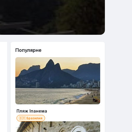
Популярне
Пляж Іпанема
🇧🇷 Бразилия