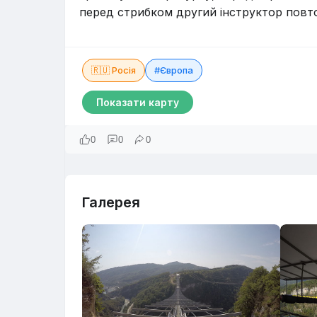
перед стрибком другий інструктор повто
🇷🇺 Росія
#Європа
Показати карту
0
0
0
Галерея