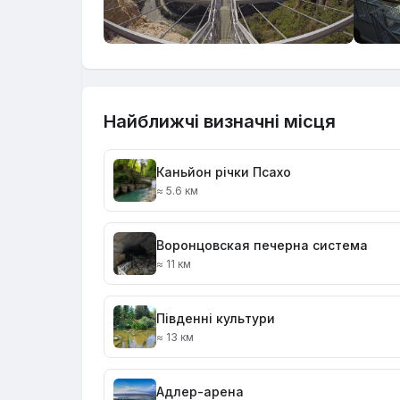
Найближчі визначні місця
Каньйон річки Псахо
≈ 5.6 км
Воронцовская печерна система
≈ 11 км
Південні культури
≈ 13 км
Адлер-арена