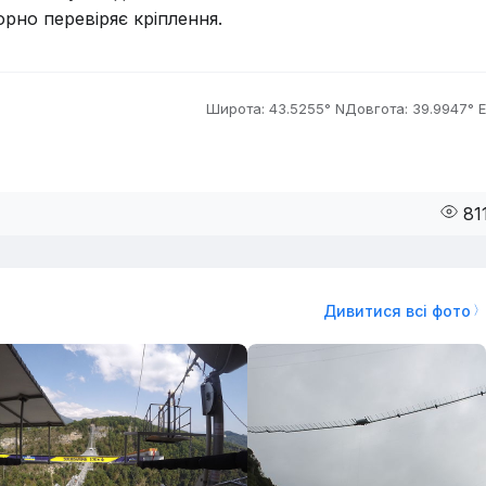
рно перевіряє кріплення.
Широта: 43.5255° N
Довгота: 39.9947° E
81
Дивитися всі фото