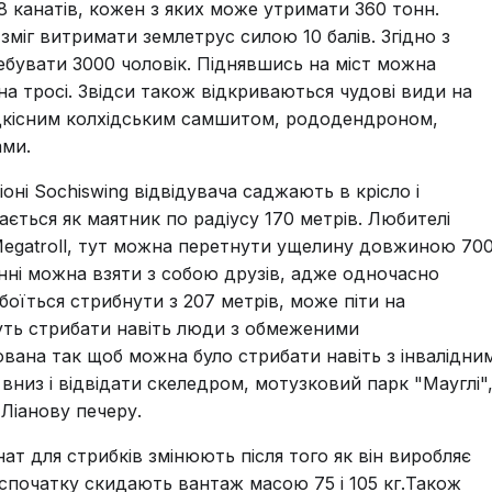
8 канатів, кожен з яких може утримати 360 тонн.
зміг витримати землетрус силою 10 балів. Згідно з
бувати 3000 чоловік. Піднявшись на міст можна
а тросі. Звідси також відкриваються чудові види на
рідкісним колхідським самшитом, рододендроном,
ми.
іоні Sochiswing відвідувача саджають в крісло і
ається як маятник по радіусу 170 метрів. Любителі
egatroll, тут можна перетнути ущелину довжиною 70
анні можна взяти з собою друзів, адже одночасно
боїться стрибнути з 207 метрів, може піти на
уть стрибати навіть люди з обмеженими
ана так щоб можна було стрибати навіть з інвалідни
 вниз і відвідати скеледром, мотузковий парк "Мауглі"
 Ліанову печеру.
ат для стрибків змінюють після того як він виробляє
спочатку скидають вантаж масою 75 і 105 кг.Також