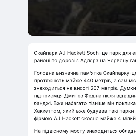
Скайпарк AJ Hackett Sochi-це парк для е
районі по дорозі з Адлера на Червону га
Головна визначна пам'ятка Скайпарку-це 
протяжність майже 440 метрів, а сам м
знаходиться на висоті 207 метрів. Думки 
підприємця Дмитра Федіна після відвідин
банджі. Вже набагато пізніше він покли
Хаккеттом, який вже будував такі парки 
фірмою AJ Hackett скоєно майже 4 мільй
На підвісному мосту знаходиться обладн