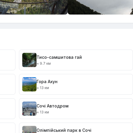
Тисо-самшитова гай
≈ 9.7 км
Гора Ахун
≈ 13 км
Сочі Автодром
≈ 13 км
Олімпійський парк в Сочі