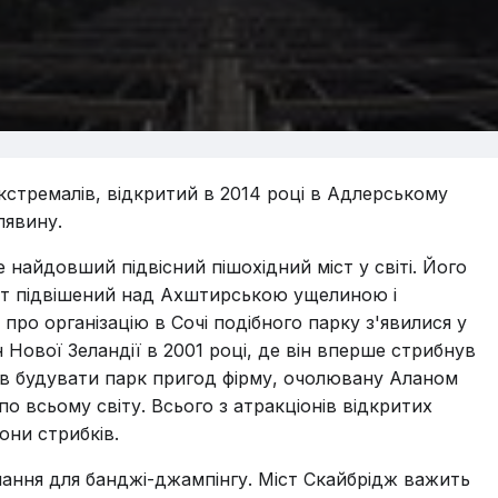
кстремалів, відкритий в 2014 році в Адлерському
лявину.
найдовший підвісний пішохідний міст у світі. Його
іст підвішений над Ахштирською ущелиною і
про організацію в Сочі подібного парку з'явилися у
 Нової Зеландії в 2001 році, де він вперше стрибнув
кав будувати парк пригод фірму, очолювану Аланом
по всьому світу. Всього з атракціонів відкритих
они стрибків.
ання для банджі-джампінгу. Міст Скайбрідж важить