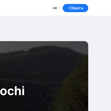
UK
Увійти
ochi