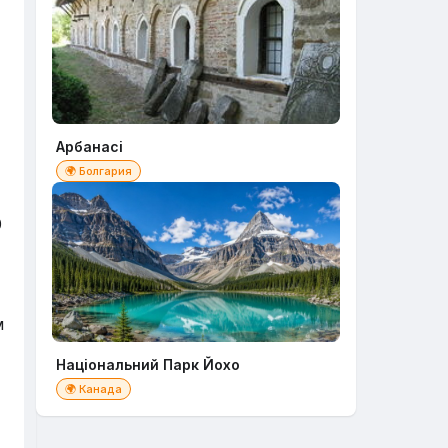
Арбанасі
🌍 Болгария
0
м
,
Національний Парк Йохо
🌍 Канада