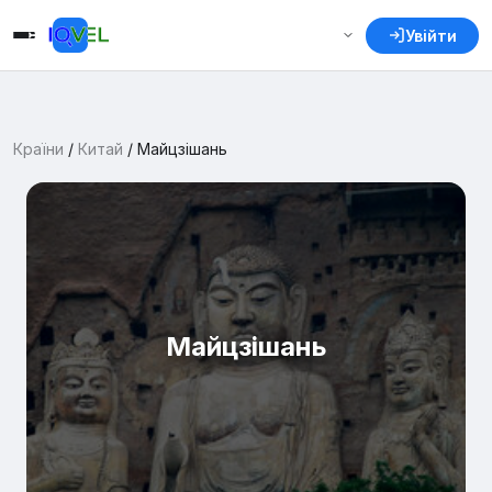
Увійти
Країни
/
Китай
/
Майцзішань
Майцзішань