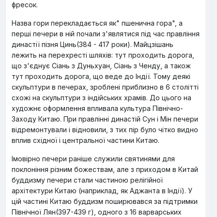
фресок.
Назва гори перекладається як" пшенична гора", а
перші печери в ній почали з'являтися під час правління
династії пізня Цинь(384 - 417 роки). Майцзішань
лежить на перехресті шляхів: тут проходить дорога,
що з'єднує Сіань з Дуньхуан, Сіань з Ченду, а також
тут проходить дорога, що веде до Індії. Тому деякі
скульптури в печерах, зроблені приблизно в 6 столітті
схожі на скульптури з індійських храмів. До цього на
художнє оформлення впливала культура Північно-
Заходу Китаю. При правлінні династій Сун і Мін печери
відремонтували і відновили, з тих пір було чітко видно
вплив східної і центральної частини Китаю.
Імовірно печери раніше служили святинями для
поклоніння різним божествам, але з приходом в Китай
буддизму печери стали частиною релігійної
архітектури Китаю (наприклад, як Аджанта в Індії). У
цій частині Китаю буддизм поширювався за підтримки
Північної Лян(397-439 г), одного з 16 варварських