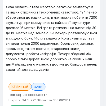
Хоча область стала жертвою багатьох землетрусів
та інших стихійних і техногенних катастроф, 194 печер
збереглися до наших днів, в них можна побачити 7200
скульптур, при цьому висота найвищої скульптури
досягає 16 метрів. Всі гроти розкопані на висоті від 30
до 80 метрів над землею, 54 печери розташовуються
зі східного боку, 140 із західного. Крім скульптур, тут
виявили понад 2000 керамічних, бронзових, залізних
предметів, також картини, старовинні книги,
документи і роботи каліграфів. Печери з'єднані між
собою тільки дерев'яною доріжкою на скелі. У наші
дні Майцзишань є музеєм, і доступ до більшості печер
закритий для відвідувачів.
🇨🇳 Китай
#Азія
Географічні координати
Широта: 34.3522° N
Довгота: 106.0028° E