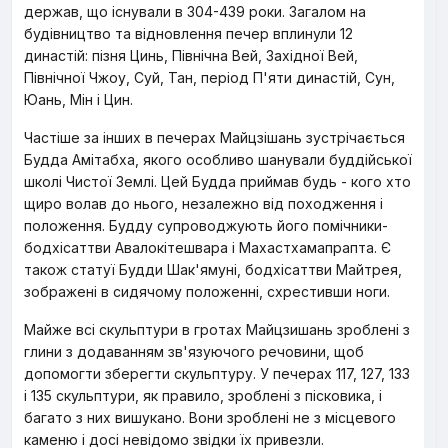
держав, що існували в 304-439 роки. Загалом на
будівництво та відновлення печер вплинули 12
династій: пізня Цинь, Північна Вей, Західної Вей,
Північної Чжоу, Суй, Тан, період П'яти династій, Сун,
Юань, Мін і Цин.
Частіше за інших в печерах Майцзішань зустрічається
Будда Амітабха, якого особливо шанували буддійської
школі Чистої Землі. Цей Будда приймав будь - кого хто
щиро волав до нього, незалежно від походження і
положення. Будду супроводжують його помічники-
бодхісаттви Авалокітешвара і Махастхамапрапта. Є
також статуї Будди Шак'ямуні, бодхісаттви Майтрея,
зображені в сидячому положенні, схрестивши ноги.
Майже всі скульптури в гротах Майцзишань зроблені з
глини з додаванням зв'язуючого речовини, щоб
допомогти зберегти скульптуру. У печерах 117, 127, 133
і 135 скульптури, як правило, зроблені з пісковика, і
багато з них вишукано. Вони зроблені не з місцевого
каменю і досі невідомо звідки їх привезли.