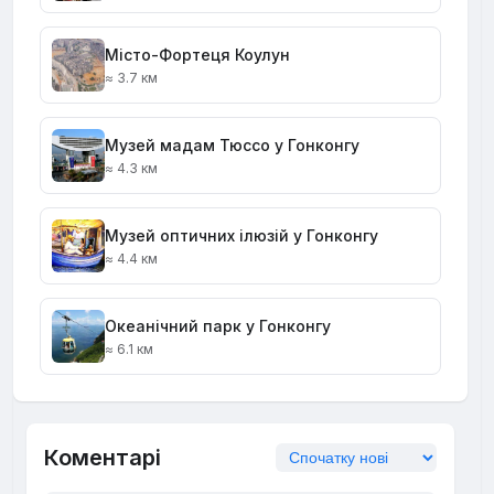
Місто-Фортеця Коулун
≈ 3.7 км
Музей мадам Тюссо у Гонконгу
≈ 4.3 км
Музей оптичних ілюзій у Гонконгу
≈ 4.4 км
Океанічний парк у Гонконгу
≈ 6.1 км
Коментарі