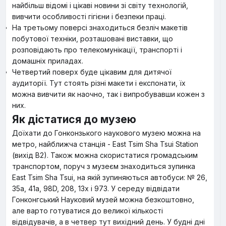
найбільш відомі і цікаві новини зі світу технологій,
вивчити особливості гігієни і безпеки праці.
На третьому поверсі знаходиться безліч макетів
побутової техніки, розташовані виставки, що
розповідають про телекомунікації, транспорті і
домашніх приладах.
Четвертий поверх буде цікавим для дитячої
аудиторії. Тут стоять різні макети і експонати, їх
можна вивчити як наочно, так і випробувавши кожен з
них.
Як дістатися до музею
Доїхати до Гонконзького наукового музею можна на
метро, найближча станція - East Tsim Sha Tsui Station
(вихід B2). Також можна скористатися громадським
транспортом, поруч з музеєм знаходиться зупинка
East Tsim Sha Tsui, на якій зупиняються автобуси: № 26,
35а, 41а, 98D, 208, 13x і 973. У середу відвідати
Гонконгський Науковий музей можна безкоштовно,
але варто готуватися до великої кількості
відвідувачів, а в четвер тут вихідний день. У будні дні