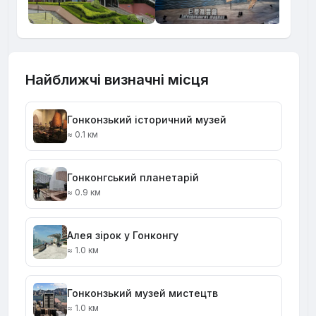
Найближчі визначні місця
Гонконзький історичний музей
≈ 0.1 км
Гонконгський планетарій
≈ 0.9 км
Алея зірок у Гонконгу
≈ 1.0 км
Гонконзький музей мистецтв
≈ 1.0 км