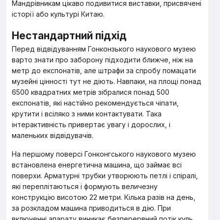
Мандрівникам цікаво подивитися виставки, присвячені
історії або культурі Китаю.
Нестандартний підхід
Перед відвідуванням Гонконзького наукового музею
варто знати про заборону підходити ближче, ніж на
метр до експонатів, але штрафи за спробу помацати
музейні цінності тут не діють. Навпаки, на площі понад
6500 квадратних метрів зібралися понад 500
експонатів, які настійно рекомендується чіпати,
крутити і всіляко з ними контактувати. Така
інтерактивність привертає увагу і дорослих, і
маленьких відвідувачів.
На першому поверсі Гонконгського наукового музею
встановлена енергетична машина, що займає всі
поверхи. Арматурні трубки утворюють петлі і спіралі,
які переплітаються і формують величезну
конструкцію висотою 22 метри. Кілька разів на день,
за розкладом машина приводиться в дію. При
включенні апарату виникає безперервний потік куль,