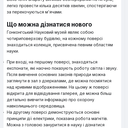
легко провести кілька десятків хвилин, спостерігаючи
за перекочуються м'ячами.
Що можна дізнатися нового
Гонконгський Науковий музей являє собою
чотириповерхову будівлю, на кожному поверсі
знаходиться колекція, присвячена певним областям
науки.
При вході, на першому поверсі, знаходяться
експонати, які наочно показують роботу світла і звуку.
Після вивчення основних законів природи можна
заглянути в зал з дзеркалами, де можна посміятися
над кривими відображеннями. На цьому ж поверсі
відкрита для відвідування галерея, де можна більш
детально вивчити інформацію про охорону
навколишнього середовища.
На другому поверсі демонструються основні
принципи дії електрики, показана робота магнітів.
Можна з головою зануритися в науку і дізнатися