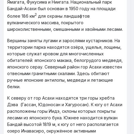
Ямагата, Фукусима и Ниигата. Национальный парк
Бандай-Асахи был основан в 1950 году на площади
2
более 186 км
для охраны ландшафтов
вулканического массива, покрытого
широколиственными, смешанными и хвойными лесами.
Вершины заняты лугами и зарослями кустарников. На
территории парка находятся озёра, ущелья, лощины,
которые служат кровом для многочисленных
обитателей: японского макака, белогрудого медведя,
японского серау. Северный район гор Асахи известен
отвесными гранитными скалами. Здесь обитают
ручные японские антилопы, медведи и летающие
белки.
К северу от гор Асахи находятся три горы хребта
Дэва (Гассан, Юдоносан и Хагуросан). К югу от Асахи
расположены горы Иидэ, склоны которых покрыты
лесами из японского бука. Южнее находится вулкан
Бандай высотой 1819 м, к югу от него располагается
озеро Инавасиро, окружённое активными