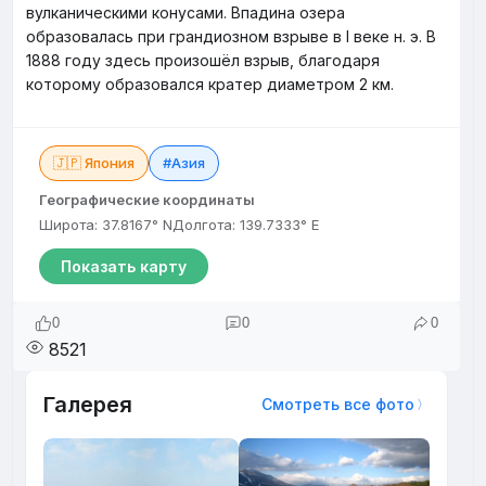
вулканическими конусами. Впадина озера
образовалась при грандиозном взрыве в I веке н. э. В
1888 году здесь произошёл взрыв, благодаря
которому образовался кратер диаметром 2 км.
🇯🇵 Япония
#Азия
Географические координаты
Широта: 37.8167° N
Долгота: 139.7333° E
Показать карту
0
0
0
8521
Галерея
Смотреть все фото