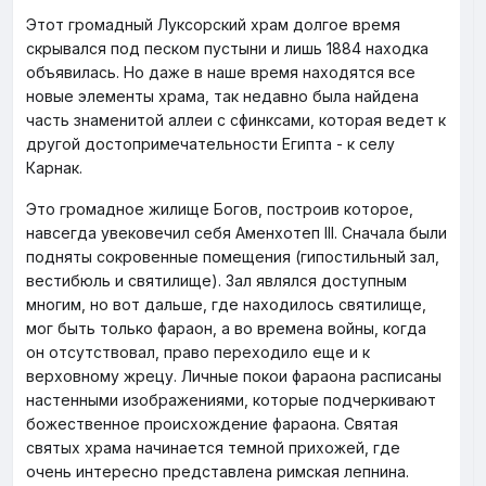
Этот громадный Луксорский храм долгое время
скрывался под песком пустыни и лишь 1884 находка
объявилась. Но даже в наше время находятся все
новые элементы храма, так недавно была найдена
часть знаменитой аллеи с сфинксами, которая ведет к
другой достопримечательности Египта - к селу
Карнак.
Это громадное жилище Богов, построив которое,
навсегда увековечил себя Аменхотеп III. Сначала были
подняты сокровенные помещения (гипостильный зал,
вестибюль и святилище). Зал являлся доступным
многим, но вот дальше, где находилось святилище,
мог быть только фараон, а во времена войны, когда
он отсутствовал, право переходило еще и к
верховному жрецу. Личные покои фараона расписаны
настенными изображениями, которые подчеркивают
божественное происхождение фараона. Святая
святых храма начинается темной прихожей, где
очень интересно представлена римская лепнина.