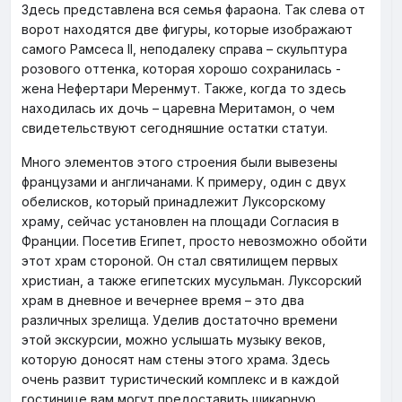
Здесь представлена вся семья фараона. Так слева от
ворот находятся две фигуры, которые изображают
самого Рамсеса II, неподалеку справа – скульптура
розового оттенка, которая хорошо сохранилась -
жена Нефертари Меренмут. Также, когда то здесь
находилась их дочь – царевна Меритамон, о чем
свидетельствуют сегодняшние остатки статуи.
Много элементов этого строения были вывезены
французами и англичанами. К примеру, один с двух
обелисков, который принадлежит Луксорскому
храму, сейчас установлен на площади Согласия в
Франции. Посетив Египет, просто невозможно обойти
этот храм стороной. Он стал святилищем первых
христиан, а также египетских мусульман. Луксорский
храм в дневное и вечернее время – это два
различных зрелища. Уделив достаточно времени
этой экскурсии, можно услышать музыку веков,
которую доносят нам стены этого храма. Здесь
очень развит туристический комплекс и в каждой
гостинице вам могут предоставить шикарную