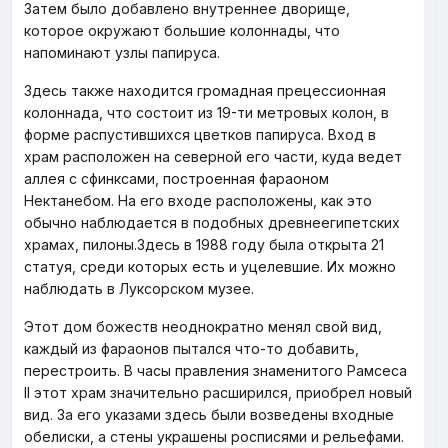
Затем было добавлено внутреннее дворище,
которое окружают большие колоннады, что
напоминают узлы папируса.
Здесь также находится громадная прецессионная
колоннада, что состоит из 19-ти метровых колон, в
форме распустившихся цветков папируса. Вход в
храм расположен на северной его части, куда ведет
аллея с сфинксами, построенная фараоном
Нектанебом. На его входе расположены, как это
обычно наблюдается в подобных древнеегипетских
храмах, пилоны.Здесь в 1988 году была открыта 21
статуя, среди которых есть и уцелевшие. Их можно
наблюдать в Луксорском музее.
Этот дом божеств неоднократно менял свой вид,
каждый из фараонов пытался что-то добавить,
перестроить. В часы правления знаменитого Рамсеса
II этот храм значительно расширился, приобрел новый
вид. За его указами здесь были возведены входные
обелиски, а стены украшены росписями и рельефами.