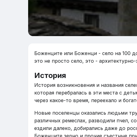
Боженците или Боженци - село на 100 д
это не просто село, это - архитектурн
История
История возникновения и названия сел
которая перебралась в эти места с деть
через какое-то время, переехало и бога
Новые поселенцы оказались людьми тру
различных ремеслах, разводили пчел, с
ездили далеко, добирались даже до рос
Боженците зерно и прочие съестные при