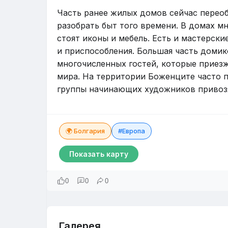
Часть ранее жилых домов сейчас переоб
разобрать быт того времени. В домах м
стоят иконы и мебель. Есть и мастерск
и приспособления. Большая часть домик
многочисленных гостей, которые приезж
мира. На территории Боженците часто п
группы начинающих художников привозя
🌍 Болгария
#Европа
Показать карту
0
0
0
Галерея