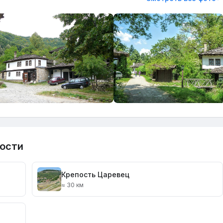
ости
Крепость Царевец
≈ 30 км