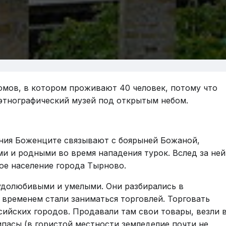
омов, в котором проживают 40 человек, потому что
о-этнографический музей под открытым небом.
ения Боженците связывают с боярыней Божаной,
ми и родными во время нападения турок. Вслед за ней
тое население города Тырново.
долюбивыми и умелыми. Они разбирались в
о временем стали заниматься торговлей. Торговать
сийских городов. Продавали там свои товары, везли 
пасы (в гористой местности земледелие почти не