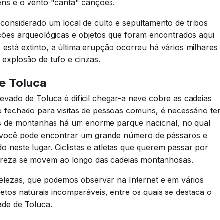
ns e o vento "canta" canções.
considerado um local de culto e sepultamento de tribos
ções arqueológicas e objetos que foram encontrados aqui
stá extinto, a última erupção ocorreu há vários milhares
 explosão de tufo e cinzas.
e Toluca
vado de Toluca é difícil chegar-a neve cobre as cadeias
 fechado para visitas de pessoas comuns, é necessário te
as de montanhas há um enorme parque nacional, no qual
i você pode encontrar um grande número de pássaros e
o neste lugar. Ciclistas e atletas que querem passar por
tureza se movem ao longo das cadeias montanhosas.
elezas, que podemos observar na Internet e em vários
etos naturais incomparáveis, entre os quais se destaca o
ade de Toluca.