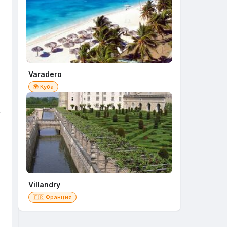
Varadero
🌍 Куба
r
Villandry
🇫🇷 Франция