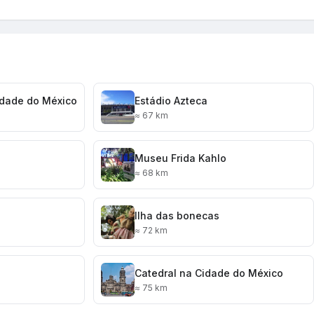
idade do México
Estádio Azteca
≈ 67 km
Museu Frida Kahlo
≈ 68 km
Ilha das bonecas
≈ 72 km
o
Catedral na Cidade do México
≈ 75 km