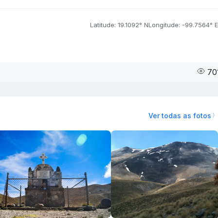
Latitude: 19.1092° N
Longitude: -99.7564° E
70
Ver todas as fotos