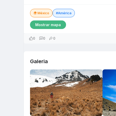
🌍 México
#América
Mostrar mapa
0
0
0
Galeria