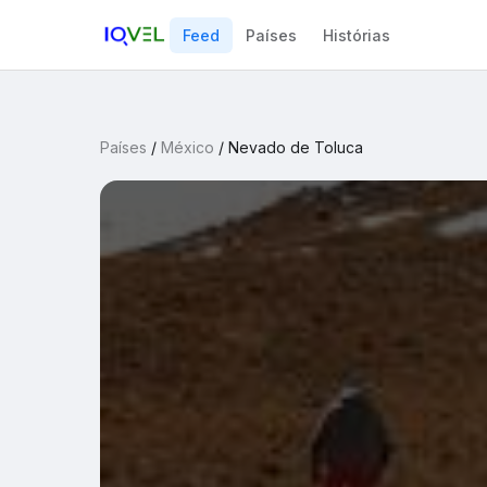
Feed
Países
Histórias
Países
/
México
/
Nevado de Toluca