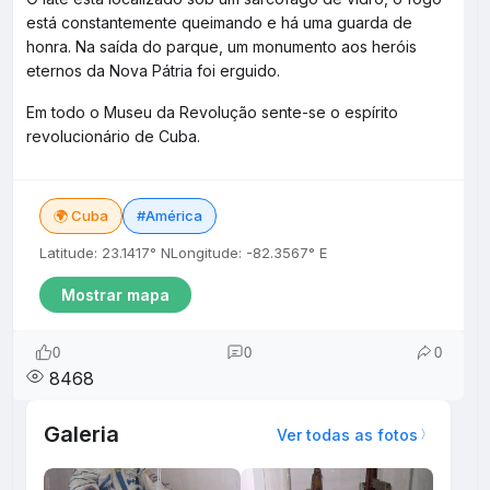
está constantemente queimando e há uma guarda de
honra. Na saída do parque, um monumento aos heróis
eternos da Nova Pátria foi erguido.
Em todo o Museu da Revolução sente-se o espírito
revolucionário de Cuba.
🌍 Cuba
#América
Latitude: 23.1417° N
Longitude: -82.3567° E
Mostrar mapa
0
0
0
8468
Galeria
Ver todas as fotos