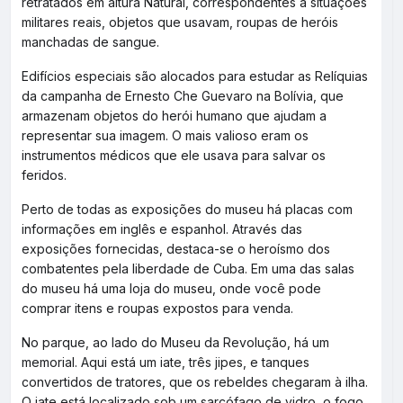
retratados em altura Natural, correspondentes a situações
militares reais, objetos que usavam, roupas de heróis
manchadas de sangue.
Edifícios especiais são alocados para estudar as Relíquias
da campanha de Ernesto Che Guevaro na Bolívia, que
armazenam objetos do herói humano que ajudam a
representar sua imagem. O mais valioso eram os
instrumentos médicos que ele usava para salvar os
feridos.
Perto de todas as exposições do museu há placas com
informações em inglês e espanhol. Através das
exposições fornecidas, destaca-se o heroísmo dos
combatentes pela liberdade de Cuba. Em uma das salas
do museu há uma loja do museu, onde você pode
comprar itens e roupas expostos para venda.
No parque, ao lado do Museu da Revolução, há um
memorial. Aqui está um iate, três jipes, e tanques
convertidos de tratores, que os rebeldes chegaram à ilha.
O iate está localizado sob um sarcófago de vidro, o fogo