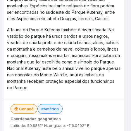
montanhas. Espécies bastante notáveis de flora podem
ser encontradas no sudoeste do Parque Kutenay, entre
eles Aspen amarelo, abeto Douglas, cereais, Cactos.
A fauna do Parque Kutenay também é diversificada. Na
vastidão do parque há ursos pardos e ursos negros,
veados de cauda preta e de cauda branca, alces, cabras
da montanha e carneiros de neve, coiotes e lobos, linces
e cougars, rossomakhs e martas, marmotas. Foi a cabra da
montanha que foi escolhida como o símbolo do Parque
Nacional Kutenay, este belo animal vive no parque apenas
nas encostas do Monte Wardle, aqui as cabras da
montanha recebem proteção especial dos funcionários
do Parque.
🌍 Canadá
#América
Coordenadas geográficas
Latitude: 50.8831° N
Longitude: -116.0492° E