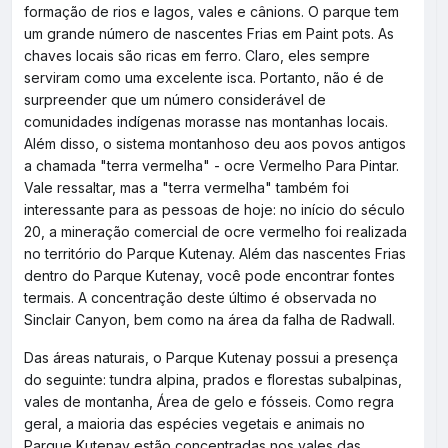
formação de rios e lagos, vales e cânions. O parque tem
um grande número de nascentes Frias em Paint pots. As
chaves locais são ricas em ferro. Claro, eles sempre
serviram como uma excelente isca. Portanto, não é de
surpreender que um número considerável de
comunidades indígenas morasse nas montanhas locais.
Além disso, o sistema montanhoso deu aos povos antigos
a chamada "terra vermelha" - ocre Vermelho Para Pintar.
Vale ressaltar, mas a "terra vermelha" também foi
interessante para as pessoas de hoje: no início do século
20, a mineração comercial de ocre vermelho foi realizada
no território do Parque Kutenay. Além das nascentes Frias
dentro do Parque Kutenay, você pode encontrar fontes
termais. A concentração deste último é observada no
Sinclair Canyon, bem como na área da falha de Radwall.
Das áreas naturais, o Parque Kutenay possui a presença
do seguinte: tundra alpina, prados e florestas subalpinas,
vales de montanha, Área de gelo e fósseis. Como regra
geral, a maioria das espécies vegetais e animais no
Parque Kutenay estão concentradas nos vales das