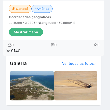
🌍 Canadá
#América
Coordenadas geográficas
Latitude: 43.9325° N
Longitude: -59.8800° E
Mostrar mapa
0
0
0
9140
Galeria
Ver todas as fotos