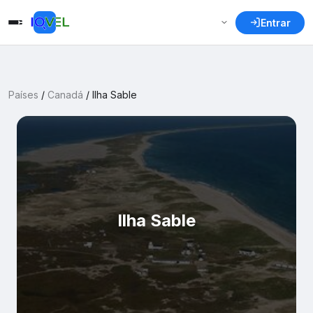
Entrar
Países
/
Canadá
/
Ilha Sable
Ilha Sable