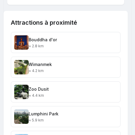
Attractions à proximité
Bouddha d'or
≈ 2.8 km
Wimanmek
≈ 4.2 km
Zoo Dusit
≈ 4.4 km
Lumphini Park
≈ 5.9 km