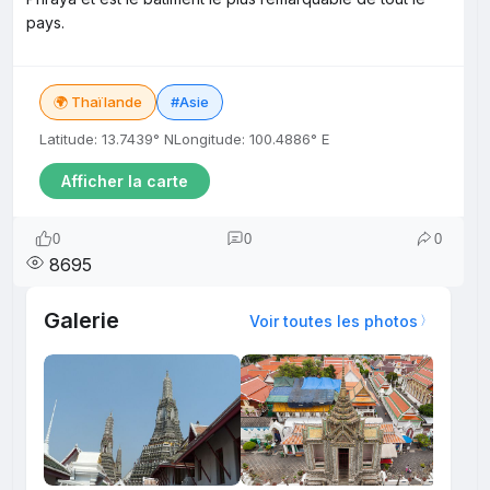
pays.
🌍 Thaïlande
#Asie
Latitude: 13.7439° N
Longitude: 100.4886° E
Afficher la carte
0
0
0
8695
Galerie
Voir toutes les photos