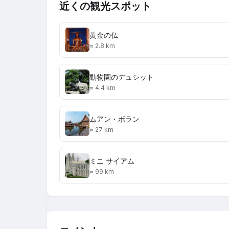
近くの観光スポット
黄金の仏
≈ 2.8 km
動物園のデュシット
≈ 4.4 km
ムアン・ボラン
≈ 27 km
ミニ サイアム
≈ 99 km