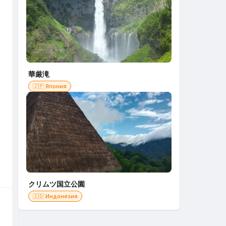
華厳滝
🇯🇵 Япония
クリムツ国立公園
🇮🇩 Индонезия