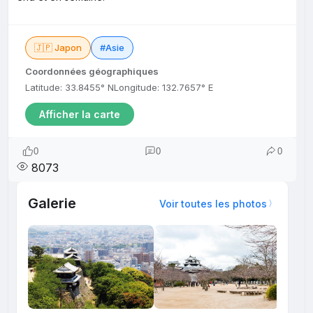
🇯🇵 Japon
#Asie
Coordonnées géographiques
Latitude: 33.8455° N
Longitude: 132.7657° E
Afficher la carte
0
0
0
8073
Galerie
Voir toutes les photos