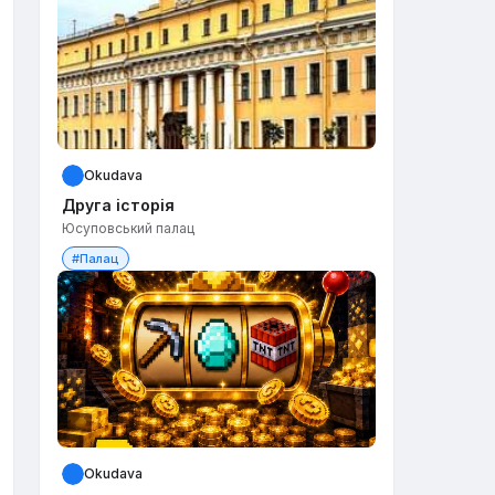
Okudava
Друга історія
Юсуповський палац
#Палац
Okudava