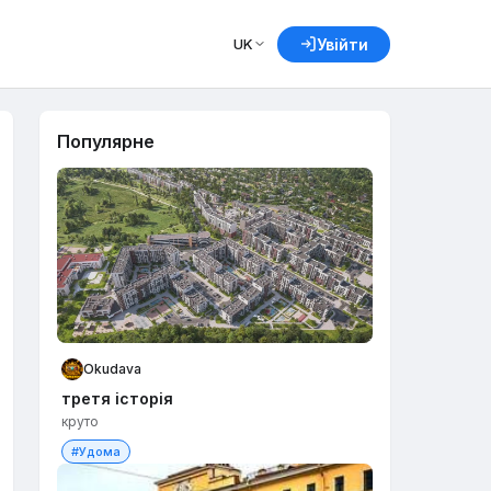
UK
Увійти
Популярне
Okudava
третя історія
круто
#Удома