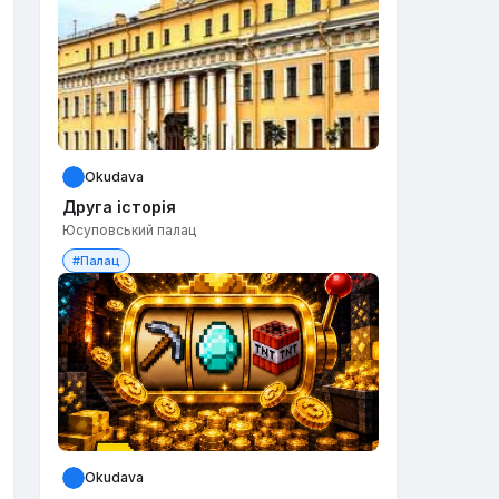
Okudava
Друга історія
Юсуповський палац
#Палац
Okudava