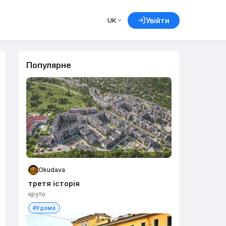
UK
Увійти
Популярне
Okudava
третя історія
круто
#Удома