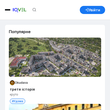
Увійти
Популярне
Okudava
третя історія
круто
#Удома