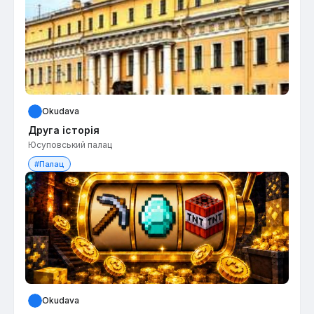
Okudava
Друга історія
Юсуповський палац
#Палац
Okudava