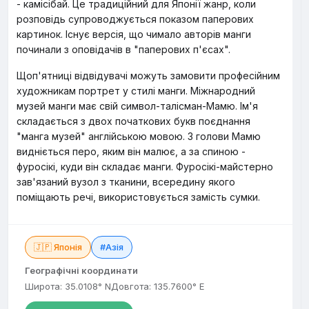
- камісібай. Це традиційний для Японії жанр, коли
розповідь супроводжується показом паперових
картинок. Існує версія, що чимало авторів манги
починали з оповідачів в "паперових п'єсах".
Щоп'ятниці відвідувачі можуть замовити професійним
художникам портрет у стилі манги. Міжнародний
музей манги має свій символ-талісман-Мамю. Ім'я
складається з двох початкових букв поєднання
"манга музей" англійською мовою. З голови Мамю
видніється перо, яким він малює, а за спиною -
фуросікі, куди він складає манги. Фуросікі-майстерно
зав'язаний вузол з тканини, всередину якого
поміщають речі, використовується замість сумки.
🇯🇵 Японія
#Азія
Географічні координати
Широта: 35.0108° N
Довгота: 135.7600° E