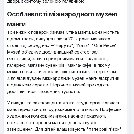
дворі, вкритому зеленою галявиною.
Особливості міжнародного музею
манги
Три нижніх поверхи займає Стіна манги. Вона містить
відомі твори, випущені після 70-х років минулого
століття, серед них ─"Наруто", "Nana", "One Piece".
Музей об'єднує дослідницький сектор, зал
експозицій, зали з примірниками книг і журналів,
галерею, магазин сувенірів і манга-кафе, в якому
можна почитати комікси і скористатися інтернетом.
Для відвідувань Міжнародний музей манги відкритий
щодня крім середи. Щорічно в музей приходять
десятки тисяч іноземних туристів.
У вихідні та святкові дні в манга-студії організовують
майстер-класи для художників-початківців. Професійні
художники коміксів-мангаки, наочно показують
поетапне створення манги від початку до
завершення. Для дітей влаштовують "паперові п'єси"