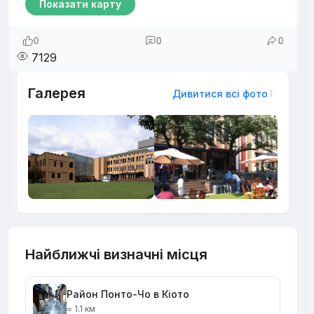
Показати карту
0
0
0
7129
Галерея
Дивитися всі фото
Найближчі визначні місця
Район Понто-Чо в Кіото
≈ 1.1 км