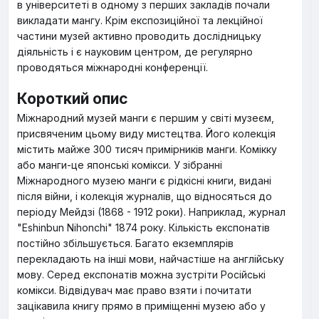
в університеті в одному з перших закладів почали
викладати мангу. Крім експозиційної та лекційної
частини музей активно проводить дослідницьку
діяльність і є науковим центром, де регулярно
проводяться міжнародні конференції.
Короткий опис
Міжнародний музей манги є першим у світі музеєм,
присвяченим цьому виду мистецтва. Його колекція
містить майже 300 тисяч примірників манги. Комікку
або манги-це японські комікси. У зібранні
Міжнародного музею манги є рідкісні книги, видані
після війни, і колекція журналів, що відносяться до
періоду Мейдзі (1868 - 1912 роки). Наприклад, журнал
"Eshinbun Nihonchi" 1874 року. Кількість експонатів
постійно збільшується. Багато екземплярів
перекладають на інші мови, найчастіше на англійську
мову. Серед експонатів можна зустріти Російські
комікси. Відвідувач має право взяти і почитати
зацікавила книгу прямо в приміщенні музею або у