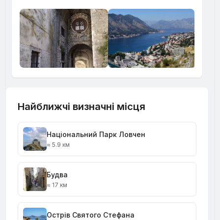
Найближчі визначні місця
Національний Парк Ловчен
≈ 5.9 км
Будва
≈ 17 км
Острів Святого Стефана