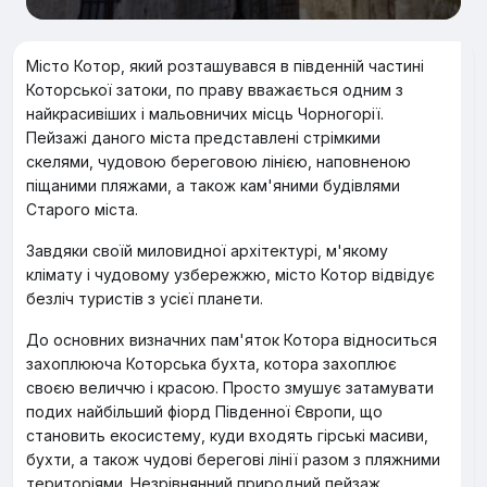
Місто Котор, який розташувався в південній частині
Которської затоки, по праву вважається одним з
найкрасивіших і мальовничих місць Чорногорії.
Пейзажі даного міста представлені стрімкими
скелями, чудовою береговою лінією, наповненою
піщаними пляжами, а також кам'яними будівлями
Старого міста.
Завдяки своїй миловидної архітектурі, м'якому
клімату і чудовому узбережжю, місто Котор відвідує
безліч туристів з усієї планети.
До основних визначних пам'яток Котора відноситься
захоплююча Которська бухта, котора захоплює
своєю величчю і красою. Просто змушує затамувати
подих найбільший фіорд Південної Європи, що
становить екосистему, куди входять гірські масиви,
бухти, а також чудові берегові лінії разом з пляжними
територіями. Незрівнянний природний пейзаж