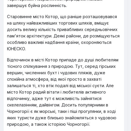
завершує буйна рослинність.
Старовинне місто Котор, що раніше розташовувався
на шляху найважливіших торгових шляхів, вміщує
досить велику кількість привабливих середньовічних
пам'яток архітектури. Деякі райони, де розміщуються
особливо важливі надбання країни, охороняються
ЮНЕСКО.
Відпочинок в місті Котор припаде до душі любителям
тісного спілкування з природою. Тут, серед гірських
вершин, численних бухт і чудових пляжів, дуже
спокійна атмосфера, від якої просто в захваті
залишаться ті, хто втік подалі від міської суєти. Але
місто Котор радий вітати і любителів активного
відпочинку, адже тут є можливість зайнятися
скелелазінням, дайвінгом. Досить популярними в
Чорногорії є як морські, таки і піші прогулянки, в ході
яких туристи дуже близько знайомляться з чудовою
природою, а також історією Чорногорії.