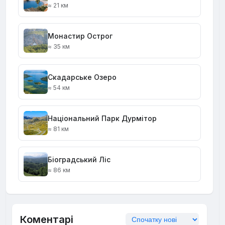
≈ 21 км
Монастир Острог
≈ 35 км
Скадарське Озеро
≈ 54 км
Національний Парк Дурмітор
≈ 81 км
Біоградський Ліс
≈ 86 км
Коментарі