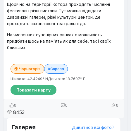
Щорічно на території Котора проходять численні
фестивалі і різні вистави. Тут можна відвідати
дивовижні галереї, різні культурні центри, де
проходять захоплюючі театральні дії.
На численних сувенірних ринках є можливість
придбати щось на пам'ять як для себе, так і своїх
близьких.
🌍 Чорногорія
#Європа
Широта: 42.4249° N
Довгота: 18.7697° E
Показати карту
0
0
0
8453
Галерея
Дивитися всі фото