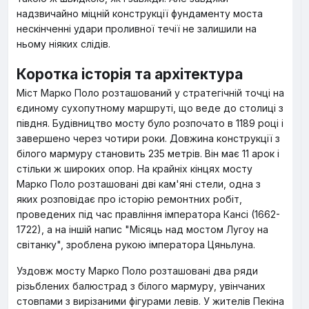
надзвичайно міцній конструкції фундаменту моста
нескінченні удари проливної течії не залишили на
ньому ніяких слідів.
Коротка історія та архітектура
Міст Марко Поло розташований у стратегічній точці на
єдиному сухопутному маршруті, що веде до столиці з
півдня. Будівництво мосту було розпочато в 1189 році і
завершено через чотири роки. Довжина конструкції з
білого мармуру становить 235 метрів. Він має 11 арок і
стільки ж широких опор. На крайніх кінцях мосту
Марко Поло розташовані дві кам'яні стели, одна з
яких розповідає про історію ремонтних робіт,
проведених під час правління імператора Кансі (1662-
1722), а на іншій напис "Місяць над мостом Лугоу на
світанку", зроблена рукою імператора Цяньлуна.
Уздовж мосту Марко Поло розташовані два ряди
різьблених балюстрад з білого мармуру, увінчаних
стовпами з вирізаними фігурами левів. У жителів Пекіна