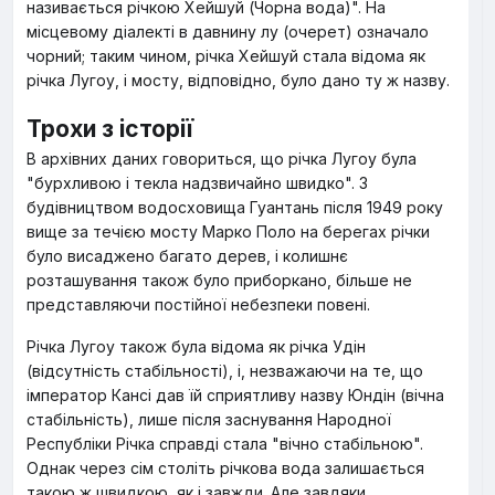
називається річкою Хейшуй (Чорна вода)". На
місцевому діалекті в давнину лу (очерет) означало
чорний; таким чином, річка Хейшуй стала відома як
річка Лугоу, і мосту, відповідно, було дано ту ж назву.
Трохи з історії
В архівних даних говориться, що річка Лугоу була
"бурхливою і текла надзвичайно швидко". З
будівництвом водосховища Гуантань після 1949 року
вище за течією мосту Марко Поло на берегах річки
було висаджено багато дерев, і колишнє
розташування також було приборкано, більше не
представляючи постійної небезпеки повені.
Річка Лугоу також була відома як річка Удін
(відсутність стабільності), і, незважаючи на те, що
імператор Кансі дав їй сприятливу назву Юндін (вічна
стабільність), лише після заснування Народної
Республіки Річка справді стала "вічно стабільною".
Однак через сім століть річкова вода залишається
такою ж швидкою, як і завжди. Але завдяки