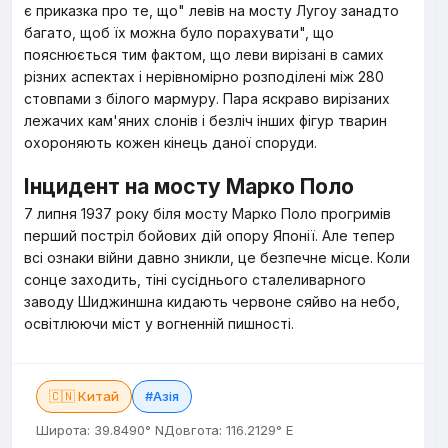
є приказка про те, що" левів на мосту Лугоу занадто
багато, щоб їх можна було порахувати", що
пояснюється тим фактом, що леви вирізані в самих
різних аспектах і нерівномірно розподілені між 280
стовпами з білого мармуру. Пара яскраво вирізаних
лежачих кам'яних слонів і безліч інших фігур тварин
охороняють кожен кінець даної споруди.
Інцидент на мосту Марко Поло
7 липня 1937 року біля мосту Марко Поло прогримів
перший постріл бойових дій опору Японії. Але тепер
всі ознаки війни давно зникли, це безпечне місце. Коли
сонце заходить, тіні сусіднього сталеливарного
заводу Шиджиншна кидають червоне сяйво на небо,
освітлюючи міст у вогненній пишності.
🇨🇳 Китай
#Азія
Широта: 39.8490° N
Довгота: 116.2129° E