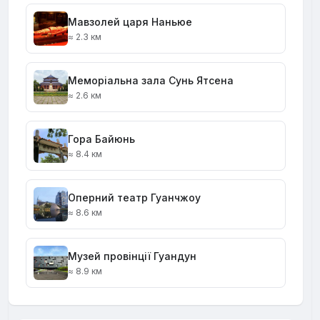
Мавзолей царя Наньюе
≈ 2.3 км
Меморіальна зала Сунь Ятсена
≈ 2.6 км
Гора Байюнь
≈ 8.4 км
Оперний театр Гуанчжоу
≈ 8.6 км
Музей провінції Гуандун
≈ 8.9 км