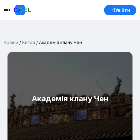
Увійти
Країни
/
Китай
/
Академія клану Чен
Академія клану Чен