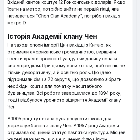
Вхідний квиток коштує 12 Гонконгських доларів. Якщо
їхати на метро, потрібно вийти на першій гілці, яка
називається "Chen Clan Academy", потрібен вихід з
метро D.
Історія Академії клану Чен
На заході епохи імперії Цин вихідці з Китаю, які
отримали американське громадянство, вирішили
звести храм в провінції Гуандун як данину поваги
своїм предкам. При цьому вони хотіли, щоб він ніс не
тільки декоративну, а й освітню роль. Цю ідею
підтримали сім'ї з 72 округів, що дозволило зібрати
необхідні кошти для початку масштабного
будівництва. Всі роботи завершилися до 1894 року,
тоді і відбулося урочисте відкриття Академії клану
Чен.
У 1905 році тут стала функціонувати школа для
держслужбовців з клану Чен. У 1957 році Академія
отримала офіційний статус пам'ятки культури. Місцеві
жителі вважають, що це рішення було цілком