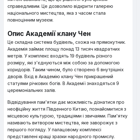
справедливим. Це дозволило відкрити галерею
національного мистецтва, яка з часом стала
повноцінним музеєм.
Опис Академії клану Чен
Це складна система будівель, схожа на прямокутник.
Академія займає площу понад 13 тисяч квадратних
метрів. У комплекс входять 19 будівель різного
розміру, які з'єднуються між собою за допомогою
коридорів. Таким чином, було створено 6 внутрішніх
дворів. Вхід в Академію клану Чен прикрашений
статуями річкових богів. В Академії знаходяться 9
церемоніальних залів.
Відвідування пам'ятки дає можливість дізнатися про
неофіційну життя Південного Китаю, познайомитися з
місцевою культурою, традиціями і звичаями. Пам'ятку
називають витвором мистецтва, яке заворожує з
першого погляду. У палацовому комплексі
представлені кращі зразки народного промислу.