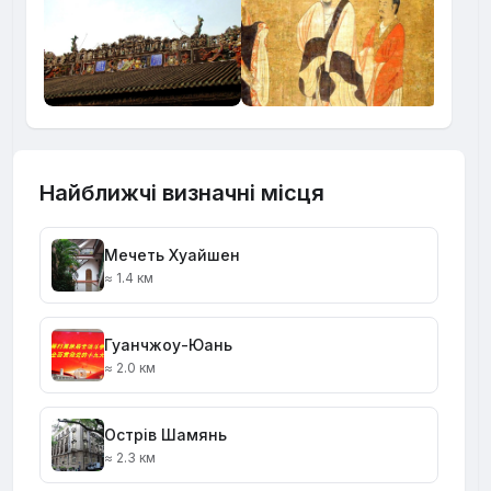
Найближчі визначні місця
Мечеть Хуайшен
≈ 1.4 км
Гуанчжоу-Юань
≈ 2.0 км
Острів Шамянь
≈ 2.3 км