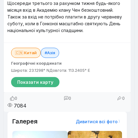
Щосереди третього за рахунком тижня будь-якого
місяця вхід в Академію клану Чен безкоштовний.
Також за вхід не потрібно платити в другу червневу
суботу, коли в Гонконзі масштабно святкують День
національної культурної спадщини.
🇨🇳 Китай
#Азія
Географічні координати
Широта: 23.1298° N
Довгота: 113.2405° E
Показати карту
0
0
0
7084
Галерея
Дивитися всі фото