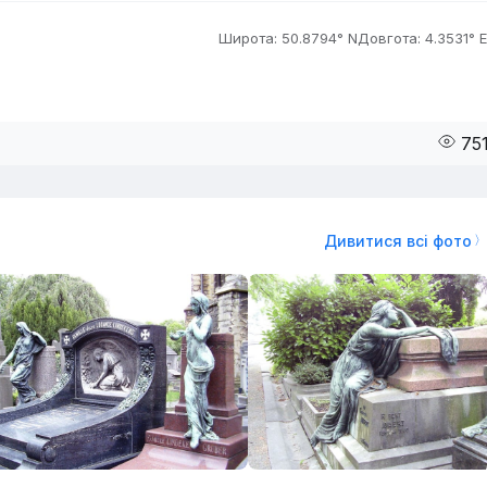
Широта: 50.8794° N
Довгота: 4.3531° E
75
Дивитися всі фото