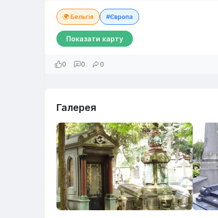
🌍 Бельгія
#Європа
Показати карту
0
0
0
Галерея