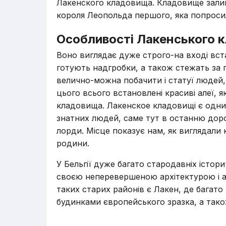
Лакенского кладовища. Кладовище залиш
короля Леопольда першого, яка попросил
Особливості Лакенського 
Воно виглядає дуже строго-на вході вс
готують надгробки, а також стежать за 
велично-можна побачити і статуї людей, 
цього всього встановлені красиві алеї, я
кладовища. Лакенское кладовищі є одним
знатних людей, саме тут в останню дорогу
лорди. Місце показує нам, як виглядали 
родини.
У Бельгії дуже багато стародавніх істор
своєю неперевершеною архітектурою і а
таких старих районів є Лакен, де багато
будинками європейського зразка, а так