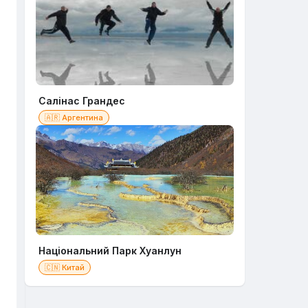
Салінас Грандес
🇦🇷 Аргентина
Національний Парк Хуанлун
🇨🇳 Китай