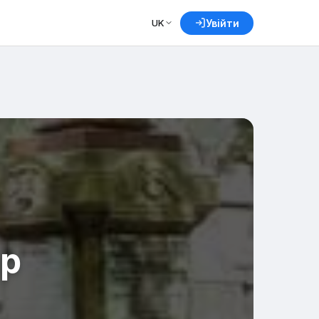
UK
Увійти
ар