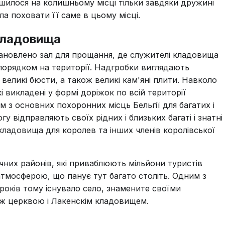
илося на колишньому місці тільки завдяки дружині
а поховати її саме в цьому місці.
кладовища
тановлено зал для прощання, де служителі кладовища
порядком на території. Надгробки виглядають
великі бюсти, а також великі кам'яні плити. Навколо
кі викладені у формі доріжок по всій території
 з основних похоронних місць Бельгії для багатих і
 відправляють своїх рідних і близьких багаті і знатні
кладовища для королев та інших членів королівської
ичних районів, які приваблюють мільйони туристів
тмосферою, що панує тут багато століть. Одним з
 років тому існувало село, знамените своїми
ож церквою і Лакенскім кладовищем.