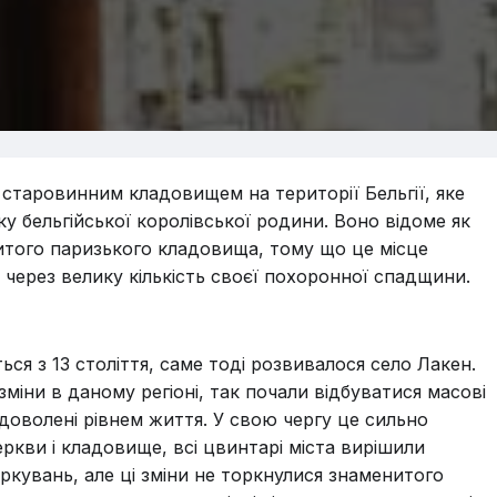
старовинним кладовищем на території Бельгії, яке
ку бельгійської королівської родини. Воно відоме як
итого паризького кладовища, тому що це місце
 через велику кількість своєї похоронної спадщини.
ся з 13 століття, саме тоді розвивалося село Лакен.
зміни в даному регіоні, так почали відбуватися масові
адоволені рівнем життя. У свою чергу це сильно
ркви і кладовище, всі цвинтарі міста вирішили
іркувань, але ці зміни не торкнулися знаменитого