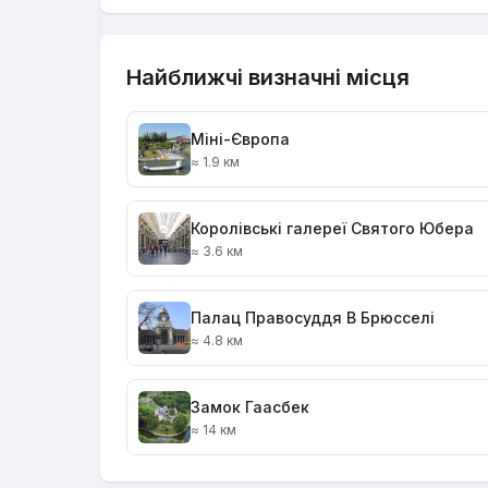
Найближчі визначні місця
Міні-Європа
≈ 1.9 км
Королівські галереї Святого Юбера
≈ 3.6 км
Палац Правосуддя В Брюсселі
≈ 4.8 км
Замок Гаасбек
≈ 14 км