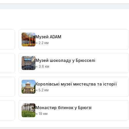
Музей ADAM
≈ 2.2 км
Музей шоколаду у Брюсселі
≈ 3.6 км
Королівські музеї мистецтва та історії
≈ 5.2 км
Монастир бігинок у Брюгзі
≈ 19 км