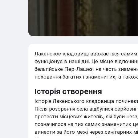
Лакенское кладовищі вважається самим 
функціонує в наші дні. Це місце відпочин
бельгійське Пер-Лашез, на честь знамен
поховання багатих і знаменитих, а також
Історія створення
Історія Лакенського кладовища починаєть
Після розорення села відбулися серйозні 
протести місцевих жителів, які були нез
позначилося на тих самих знаменитих це
винести за його межі через санітарних м