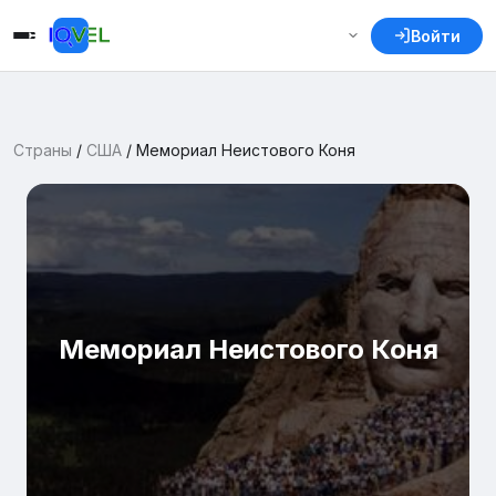
Войти
Страны
/
США
/
Мемориал Неистового Коня
Мемориал Неистового Коня