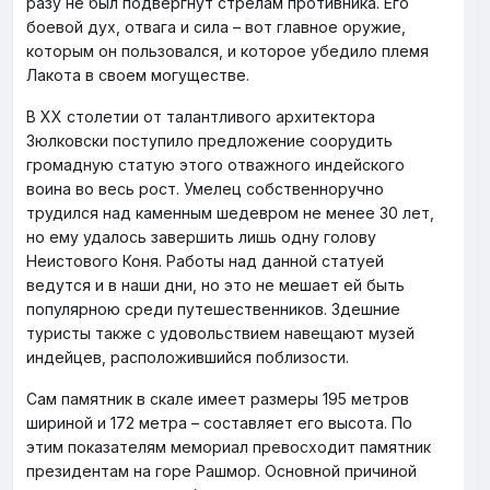
разу не был подвергнут стрелам противника. Его
боевой дух, отвага и сила – вот главное оружие,
которым он пользовался, и которое убедило племя
Лакота в своем могуществе.
В ХХ столетии от талантливого архитектора
Зюлковски поступило предложение соорудить
громадную статую этого отважного индейского
воина во весь рост. Умелец собственноручно
трудился над каменным шедевром не менее 30 лет,
но ему удалось завершить лишь одну голову
Неистового Коня. Работы над данной статуей
ведутся и в наши дни, но это не мешает ей быть
популярною среди путешественников. Здешние
туристы также с удовольствием навещают музей
индейцев, расположившийся поблизости.
Сам памятник в скале имеет размеры 195 метров
шириной и 172 метра – составляет его высота. По
этим показателям мемориал превосходит памятник
президентам на горе Рашмор. Основной причиной