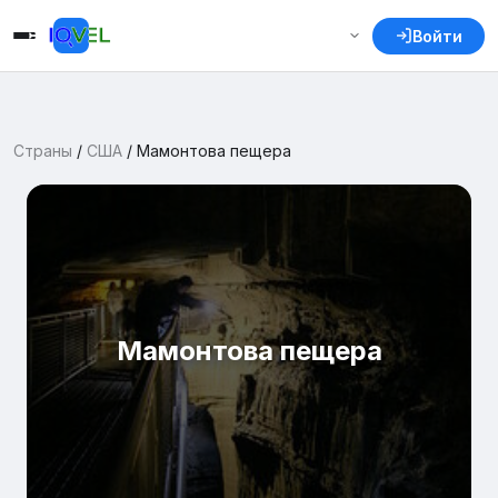
Войти
Страны
/
США
/
Мамонтова пещера
Мамонтова пещера