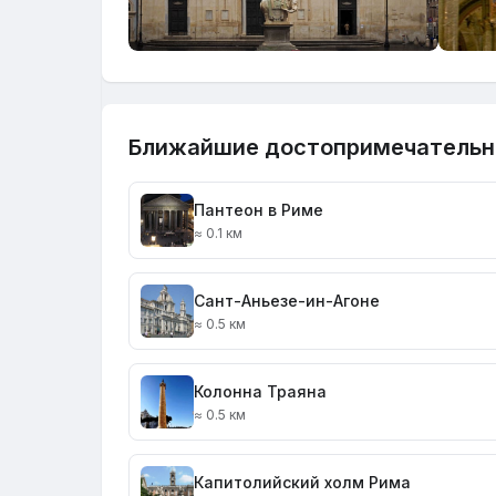
Ближайшие достопримечательн
Пантеон в Риме
≈ 0.1 км
Сант-Аньезе-ин-Агоне
≈ 0.5 км
Колонна Траяна
≈ 0.5 км
Капитолийский холм Рима