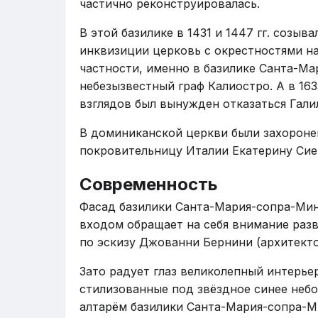
частично реконструировалась.
В этой базилике в 1431 и 1447 гг. созы
инквизиции церковь с окрестностями на
частности, именно в базилике Санта-М
небезызвестный граф Калиостро. А в 163
взглядов был вынужден отказаться Гали
В доминиканской церкви были захороне
покровительницу Италии Екатерину Сиен
Современность
Фасад базилики Санта-Мария-сопра-Мин
входом обращает на себя внимание разве
по эскизу Джованни Бернини (архитекто
Зато радует глаз великолепный интерье
стилизованные под звёздное синее небо
алтарём базилики Санта-Мария-сопра-Ми