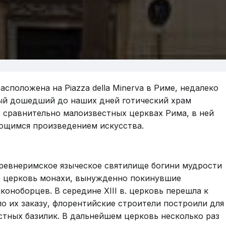
положена на Piazza della Minerva в Риме, недалеко
ный дошедший до наших дней готический храм
х сравнительно малоизвестных церквах Рима, в ней
ющимся произведением искусства.
древнеримское языческое святилище богини мудрости
ою церковь монахи, вынужденно покинувшие
оноборцев. В середине XIII в. церковь перешла к
 по их заказу, флорентийские строители построили для
стных базилик. В дальнейшем церковь несколько раз