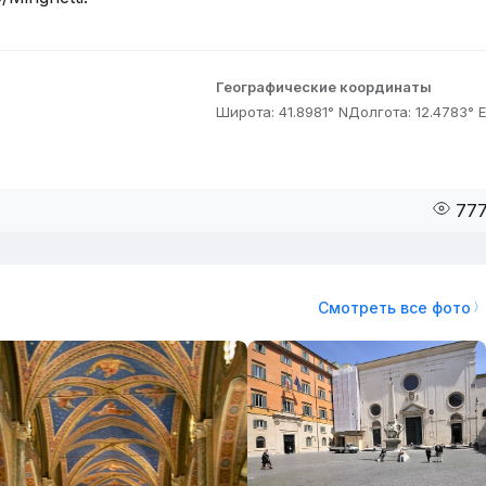
Географические координаты
Широта: 41.8981° N
Долгота: 12.4783° E
77
Смотреть все фото