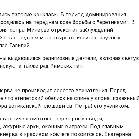
вались папские конклавы. В период доминирования
ходилась на переднем крае борьбы с "еретиками". В
ария-сопра-Минерва отрёкся от заблуждений
3 г. в соседнем монастыре от истинно научных
лео Галилей.
ны выдающиеся религиозные деятели, включая святу
скую, а также ряд Римских пап.
ерва не производит особого впечатления. Перед
 что египетский обелиск на спине у слона, изваянны
ра ватиканской площади св. Петра) его учеником.
р в готическом стиле: нервюрные своды,
, ажурные арки, оконные витражи. Под главным
нерва в красивом ковчеге покоится св. Екатерина