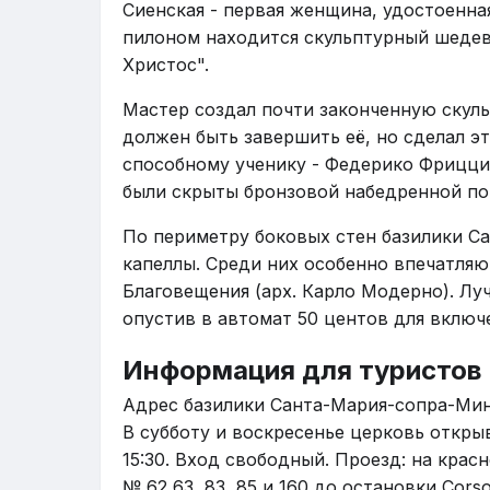
Сиенская - первая женщина, удостоенная
пилоном находится скульптурный шедев
Христос".
Мастер создал почти законченную скуль
должен быть завершить её, но сделал э
способному ученику - Федерико Фрицци. 
были скрыты бронзовой набедренной по
По периметру боковых стен базилики С
капеллы. Среди них особенно впечатляю
Благовещения (арх. Карло Модерно). Лу
опустив в автомат 50 центов для включ
Информация для туристов
Адрес базилики Санта-Мария-сопра-Минерв
В субботу и воскресенье церковь открыв
15:30. Вход свободный. Проезд: на крас
№ 62,63, 83, 85 и 160 до остановки Corso/