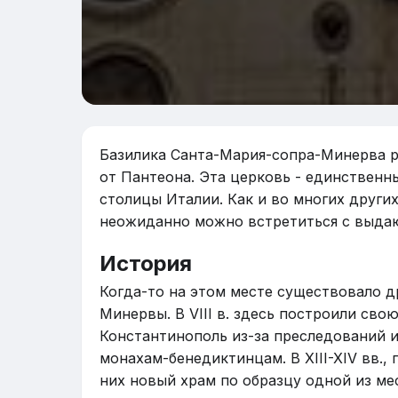
Базилика Санта-Мария-сопра-Минерва рас
от Пантеона. Эта церковь - единствен
столицы Италии. Как и во многих други
неожиданно можно встретиться с выда
История
Когда-то на этом месте существовало 
Минервы. В VIII в. здесь построили св
Константинополь из-за преследований ик
монахам-бенедиктинцам. В XIII-XIV вв.,
них новый храм по образцу одной из ме