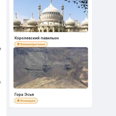
Королевский павильон
🌍 Великобритания
ю
й
Гора Эсья
🌍 Исландия