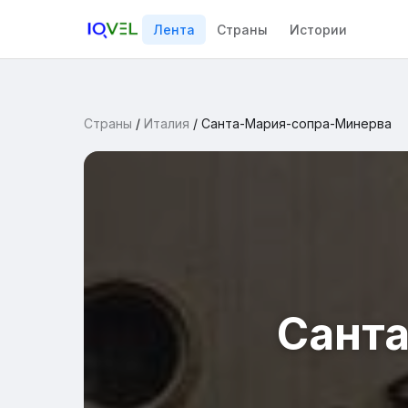
Лента
Страны
Истории
Страны
/
Италия
/
Санта-Мария-сопра-Минерва
Сант