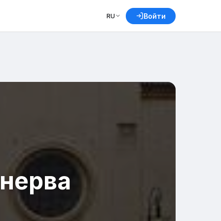
RU
Войти
нерва