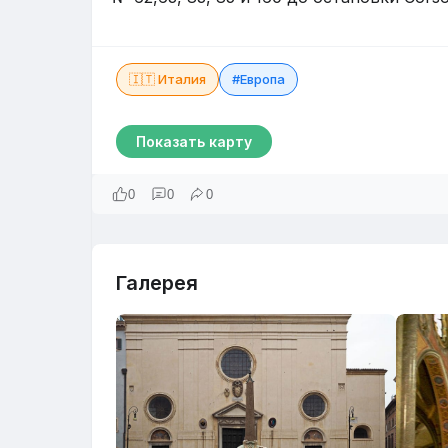
🇮🇹 Италия
#Европа
Показать карту
0
0
0
Галерея