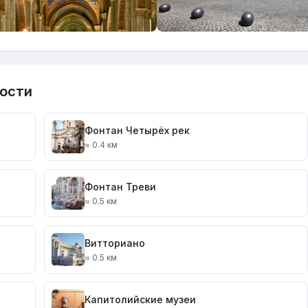
ости
Фонтан Четырёх рек
≈ 0.4 км
Фонтан Треви
≈ 0.5 км
Витториано
≈ 0.5 км
Капитолийские музеи