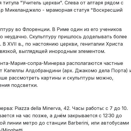
 титула "Учитель церкви". Слева от алтаря рядом с
р Микеланджело - мраморная статуя "Воскресший
птуру во Флоренции. В Риме один из его учеников
то неудачно. Скульптуру пришлось доделывать более
В XVII в., по настоянию церкви, гениталии Христа
вязкой, выглядящей инородным элементом.
анта-Мария-сопра-Минерва располагаются частные
т Капеллы Алдобрандини (арх. Джакомо дела Порта) 
чше рассмотреть картины и скульптуры можно,
ения подсветки.
а: Piazza della Minerva, 42. Часы работы: с 7 до 10.
ается на час позже, а днём закрывается с 12:30 до
ной линии метро до станции Barberini, или автобусами
Minghetti.