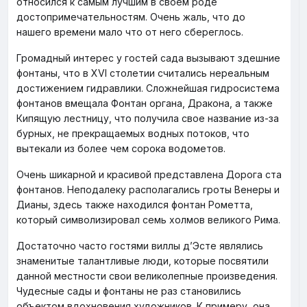
относился к самым лучшим в своем роде
достопримечательностям. Очень жаль, что до
нашего времени мало что от него сбереглось.
Громадный интерес у гостей сада вызывают здешние
фонтаны, что в XVl столетии считались нереальным
достижением гидравлики. Сложнейшая гидросистема
фонтанов вмещала Фонтан органа, Дракона, а также
Кипящую лестницу, что получила свое название из-за
бурных, не прекращаемых водных потоков, что
вытекали из более чем сорока водометов.
Очень шикарной и красивой представлена Дорога ста
фонтанов. Неподалеку располагались гроты Венеры и
Дианы, здесь также находился фонтан Рометта,
который символизировал семь холмов великого Рима.
Достаточно часто гостями виллы д’Эсте являлись
знаменитые талантливые люди, которые посвятили
данной местности свои великолепные произведения.
Чудесные сады и фонтаны не раз становились
объектом вдохновения художников. К примеру, она