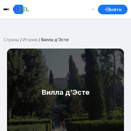
Войти
Страны
/
Италия
/
Вилла д’Эсте
Вилла д’Эсте