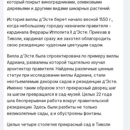
который покрыт виноградниками, оливковыми
деревьями и другими видами шикарных растений.
История виллы д’Эсте берет начало весной 1550 г.,
когда небольшому городку назначили правителя -
кардинала Феррары Ипполита II д’Эсте. Приехав в
Тиволи, кардинал сразу же захотел облагородить
свою резиденцию чудесным цветущим садом.
Вилла д’Эсте была спроектирована по примеру виллы
Адриана, развалины которой тщательно изучал
архитектор правителя. Найдены различные ценные
статуи при исследовании виллы Адриана, стали
неотъемлемым декором садов и резиденции д’Эсте.
Именно таким образом этот прекрасный дворец шаг
за шагом превращался в сад-музей. Целых 22 года
шла беспрерывная работа вокруг правительской
резиденции. Здесь были разбиты не только
великолепные сады, а и обустроены фонтаны.
Целых четыре столетия прекрасный сад в Тиволи