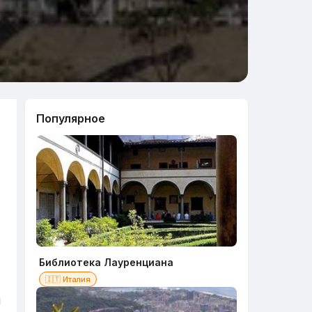
Популярное
Библиотека Лауренциана
🇮🇹 Италия
и