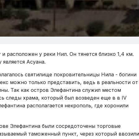
 расположен у реки Нил. Он тянется близко 1,4 км.
 является Асуана.
полагалось святилище покровительницы Нила - богини
екс можно только представить, ведь в реальности от
ины. Так как остров Элефантина служил местом
сь следы храма, который был возведен еще в в IV
лефантина располагается некрополь, где хоронили
рове Элефантина были сосредоточены торговые
называемый таможенный пункт, через который ввозил