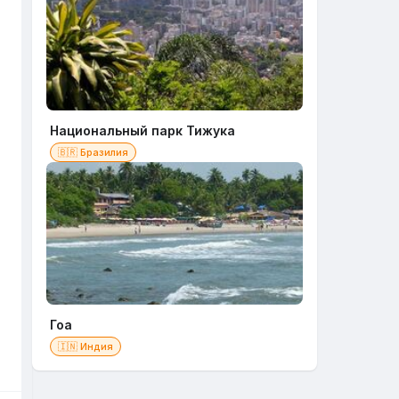
Национальный парк Тижука
🇧🇷 Бразилия
Гоа
🇮🇳 Индия