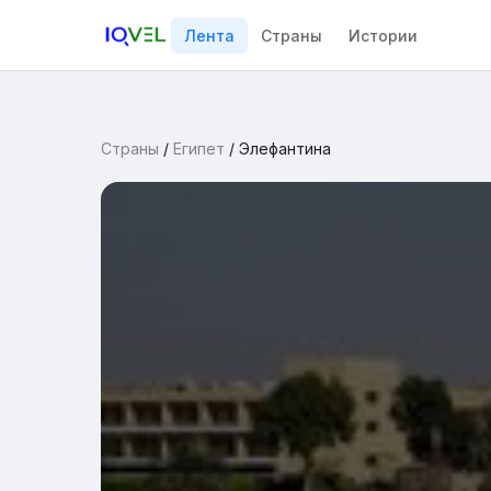
Лента
Страны
Истории
Страны
/
Египет
/
Элефантина