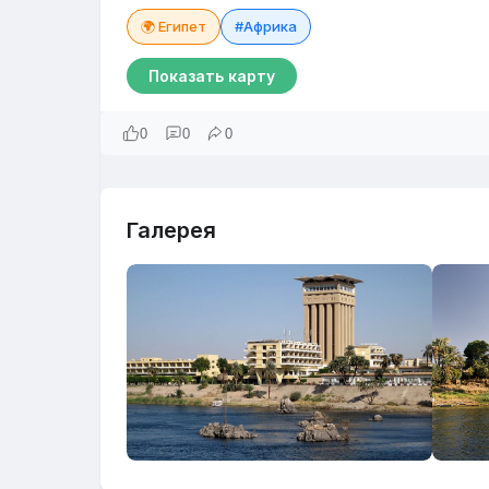
🌍 Египет
#Африка
Показать карту
0
0
0
Галерея