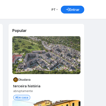
PT
Entrar
Popular
Okudava
terceira história
abruptamente
#Em casa