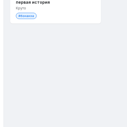
первая история
Круто
#бонанза