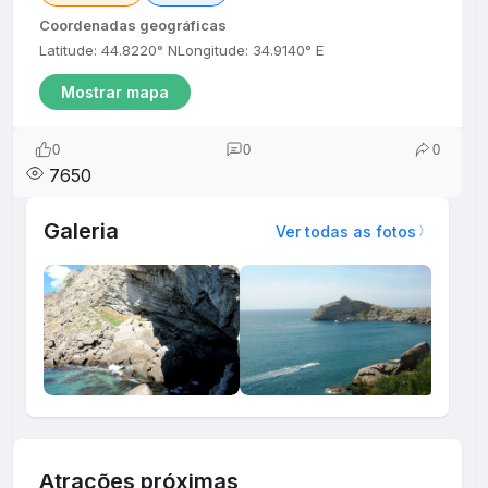
Coordenadas geográficas
Latitude: 44.8220° N
Longitude: 34.9140° E
Mostrar mapa
0
0
0
7650
Galeria
Ver todas as fotos
Atrações próximas