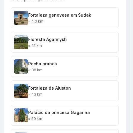
Fortaleza genovesa em Sudak
≈ 4.0 km
Floresta Agarmysh
≈ 25 km
Rocha branca
≈ 38 km
Fortaleza de Aluston
≈ 43 km
Palácio da princesa Gagarina
≈ 50 km