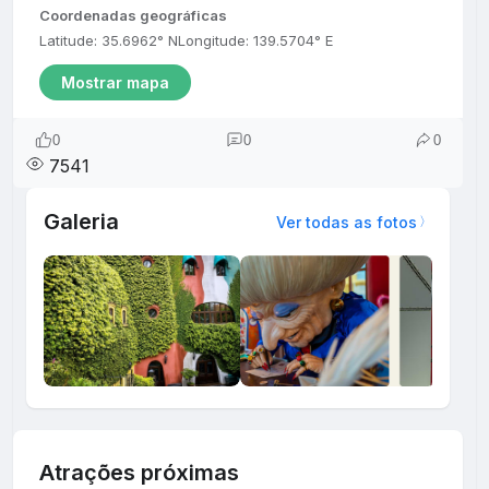
Coordenadas geográficas
Latitude: 35.6962° N
Longitude: 139.5704° E
Mostrar mapa
0
0
0
7541
Galeria
Ver todas as fotos
Atrações próximas