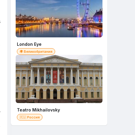
s
s
London Eye
🌍 Великобритания
.
Teatro Mikhailovsky
🇷🇺 Россия
,