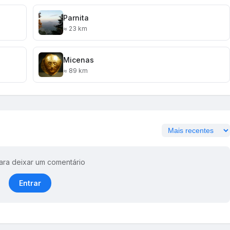
Parnita
≈ 23 km
Micenas
≈ 89 km
ara deixar um comentário
Entrar