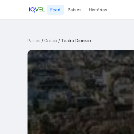
Feed
Países
Histórias
Países
/
Grécia
/
Teatro Dionísio