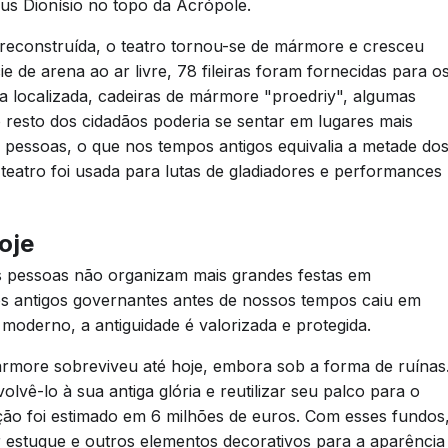
s Dionísio no topo da Acrópole.
i reconstruída, o teatro tornou-se de mármore e cresceu
e de arena ao ar livre, 78 fileiras foram fornecidas para o
a localizada, cadeiras de mármore "proedriy", algumas
 resto dos cidadãos poderia se sentar em lugares mais
il pessoas, o que nos tempos antigos equivalia a metade do
 teatro foi usada para lutas de gladiadores e performances
oje
s pessoas não organizam mais grandes festas em
os antigos governantes antes de nossos tempos caiu em
oderno, a antiguidade é valorizada e protegida.
ármore sobreviveu até hoje, embora sob a forma de ruínas
olvê-lo à sua antiga glória e reutilizar seu palco para o
ção foi estimado em 6 milhões de euros. Com esses fundos
r estuque e outros elementos decorativos para a aparência