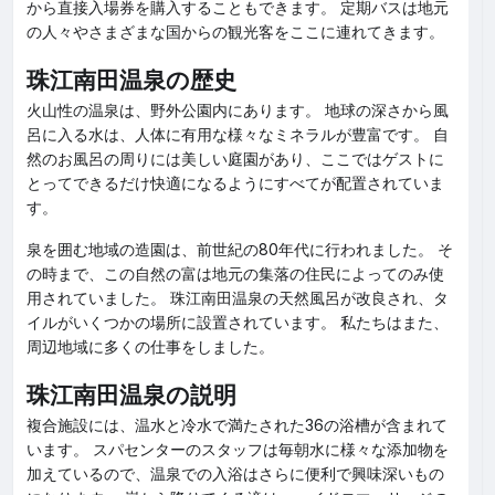
から直接入場券を購入することもできます。 定期バスは地元
の人々やさまざまな国からの観光客をここに連れてきます。
珠江南田温泉の歴史
火山性の温泉は、野外公園内にあります。 地球の深さから風
呂に入る水は、人体に有用な様々なミネラルが豊富です。 自
然のお風呂の周りには美しい庭園があり、ここではゲストに
とってできるだけ快適になるようにすべてが配置されていま
す。
泉を囲む地域の造園は、前世紀の80年代に行われました。 そ
の時まで、この自然の富は地元の集落の住民によってのみ使
用されていました。 珠江南田温泉の天然風呂が改良され、タ
イルがいくつかの場所に設置されています。 私たちはまた、
周辺地域に多くの仕事をしました。
珠江南田温泉の説明
複合施設には、温水と冷水で満たされた36の浴槽が含まれて
います。 スパセンターのスタッフは毎朝水に様々な添加物を
加えているので、温泉での入浴はさらに便利で興味深いもの