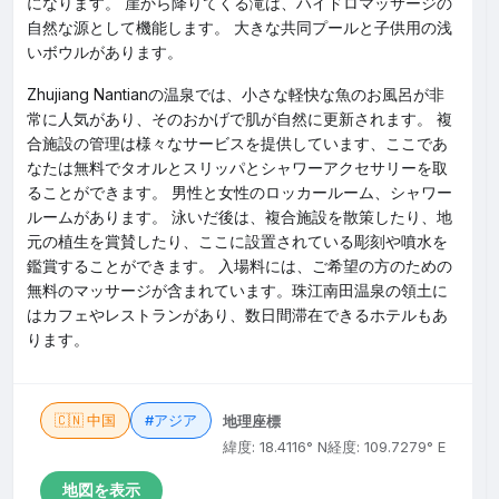
になります。 崖から降りてくる滝は、ハイドロマッサージの
自然な源として機能します。 大きな共同プールと子供用の浅
いボウルがあります。
Zhujiang Nantianの温泉では、小さな軽快な魚のお風呂が非
常に人気があり、そのおかげで肌が自然に更新されます。 複
合施設の管理は様々なサービスを提供しています、ここであ
なたは無料でタオルとスリッパとシャワーアクセサリーを取
ることができます。 男性と女性のロッカールーム、シャワー
ルームがあります。 泳いだ後は、複合施設を散策したり、地
元の植生を賞賛したり、ここに設置されている彫刻や噴水を
鑑賞することができます。 入場料には、ご希望の方のための
無料のマッサージが含まれています。珠江南田温泉の領土に
はカフェやレストランがあり、数日間滞在できるホテルもあ
ります。
🇨🇳 中国
#アジア
地理座標
緯度: 18.4116° N
経度: 109.7279° E
地図を表示