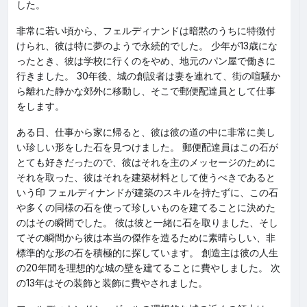
した。
非常に若い頃から、フェルディナンドは暗黙のうちに特徴付
けられ、彼は特に夢のようで永続的でした。 少年が13歳にな
ったとき、彼は学校に行くのをやめ、地元のパン屋で働きに
行きました。 30年後、城の創設者は妻を連れて、街の喧騒か
ら離れた静かな郊外に移動し、そこで郵便配達員として仕事
をします。
ある日、仕事から家に帰ると、彼は彼の道の中に非常に美し
い珍しい形をした石を見つけました。 郵便配達員はこの石が
とても好きだったので、彼はそれを主のメッセージのために
それを取った、彼はそれを建築材料として使うべきであると
いう印 フェルディナンドが建築のスキルを持たずに、この石
や多くの同様の石を使って珍しいものを建てることに決めた
のはその瞬間でした。 彼は彼と一緒に石を取りました、そし
てその瞬間から彼は本当の傑作を造るために素晴らしい、非
標準的な形の石を積極的に探しています。 創造主は彼の人生
の20年間を理想的な城の壁を建てることに費やしました。 次
の13年はその装飾と装飾に費やされました。