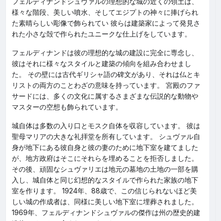
フェルディナンドシュヴァルの理想的な城の近くの領土は、
様々な階段、美しい噴水、そしてエジプトの神々に捧げられ
た素晴らしい彫像で飾られてい 彼らは建築家によって発見さ
れた小さな殻で作られたユニークな仕上げをしています。
フェルディナンドは彼の理想的な城の建設に完全に専念し、
彼はそれに様々なスタイルと建築の傾向を組み合わせまし
た。 その壁には古代ギリシャ語の碑文があり、それは仏とキ
リストの両方のことわざの意味を持っています。 宮殿のファ
サードには、多くの文化に属するさまざまな伝説的な動物や
マスターの空想も飾られています。
城自体は多数の入り口とモスク自体を収容しています。 彼は
聖母マリアの大きな礼拝堂を所有しています。 シュヴァル自
身が地下にある彼自身と彼の妻のために地下室を建てました
が、地方政府はそこにそれらを埋めることを拒否しました。
その後、頑固なシュヴァリエは地元の墓地の土地の一部を購
入し、城自体と同じ幻想的なスタイルで作られた家族の地下
室を作ります。 1924年、88歳で、この信じられないほど美
しい城の作成者は、同様に美しい地下室に埋葬されました。
1969年、フェルディナンドシュヴァルの傑作は州の歴史的建