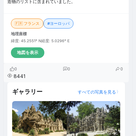
造物のリストに含まれていました。
🇫🇷 フランス
#ヨーロッパ
地理座標
緯度: 45.2551° N
経度: 5.0296° E
地図を表示
0
0
0
8441
ギャラリー
すべての写真を見る