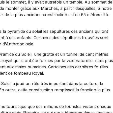
uis le sommet, il y avait autrefois un temple. Au sommet de
e de monter grâce aux Marches, à partir desquelles, à notre
ur de la plus ancienne construction est de 65 mètres et le
 la pyramide du soleil les sépultures des anciens qui ont
nent à des enfants. Certaines des sépultures trouvées sont
 d'Anthropologie.
pyramide du Soleil, une grotte et un tunnel de cent mètres
oyait qu'ils ont été formés par la voie naturelle, mais plus
rtient aux mains humaines. Certaines des dernières fouilles
aient de tombeau Royal.
leil a joué un rôle très important dans la culture, la
En outre, cette construction remplissait la fonction la plus
ne touristique que des millions de touristes visitent chaque
ure et de l'histoire, ce qui nous témoigne des civilisations