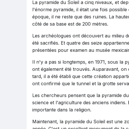
La pyramide du Soleil a cinq niveaux, et dep
l'énorme pyramide, il était une fois possibl
époque, il ne reste que des ruines. La haute
côté de sa base est de 200 mètres.
Les archéologues ont découvert au milieu de
été sacrifiés. Et quatre des seize appartien
présentées pour examen au musée mexicain
Il n'y a pas si longtemps, en 1971, sous la 
ont également été trouvés. Auparavant, on cr
tard, il a été établi que cette création appa
ont confirmé que le tunnel et la grotte serv
Les chercheurs pensent que la pyramide du So
science et l'agriculture des anciens indiens. 
importante dans la religion.
Maintenant, la pyramide du Soleil est une zo
année. C'est un excellent monument de la cult