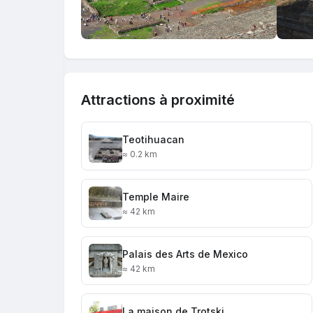
Attractions à proximité
Teotihuacan
≈ 0.2 km
Temple Maire
≈ 42 km
Palais des Arts de Mexico
≈ 42 km
La maison de Trotski