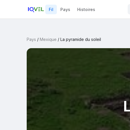
Fil
Pays
Histoires
Pays
/
Mexique
/
La pyramide du soleil