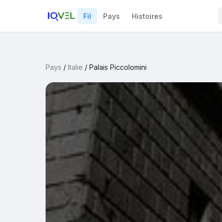
Fil
Pays
Histoires
Pays
/
Italie
/
Palais Piccolomini