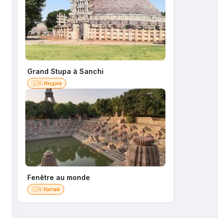
Grand Stupa à Sanchi
🇮🇳 Индия
Fenêtre au monde
🇨🇳 Китай