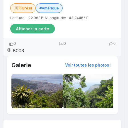
🇧🇷 Brésil
#Amérique
Latitude: -22.9631° N
Longitude: -43.2446° E
Afficher la carte
0
0
0
8003
Galerie
Voir toutes les photos