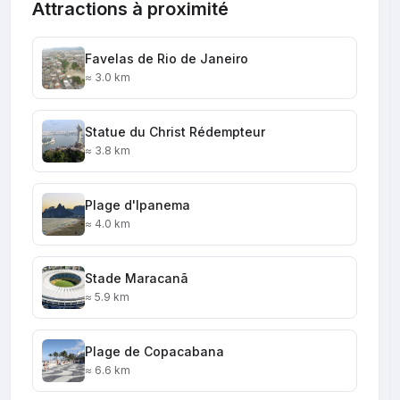
Attractions à proximité
Favelas de Rio de Janeiro
≈ 3.0 km
Statue du Christ Rédempteur
≈ 3.8 km
Plage d'Ipanema
≈ 4.0 km
Stade Maracanã
≈ 5.9 km
Plage de Copacabana
≈ 6.6 km