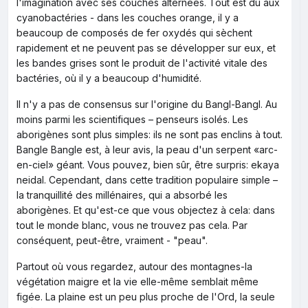
l'imagination avec ses couches alternées. Tout est dû aux
cyanobactéries - dans les couches orange, il y a
beaucoup de composés de fer oxydés qui sèchent
rapidement et ne peuvent pas se développer sur eux, et
les bandes grises sont le produit de l'activité vitale des
bactéries, où il y a beaucoup d'humidité.
Il n'y a pas de consensus sur l'origine du Bangl-Bangl. Au
moins parmi les scientifiques – penseurs isolés. Les
aborigènes sont plus simples: ils ne sont pas enclins à tout.
Bangle Bangle est, à leur avis, la peau d'un serpent «arc-
en-ciel» géant. Vous pouvez, bien sûr, être surpris: ekaya
neidal. Cependant, dans cette tradition populaire simple –
la tranquillité des millénaires, qui a absorbé les
aborigènes. Et qu'est-ce que vous objectez à cela: dans
tout le monde blanc, vous ne trouvez pas cela. Par
conséquent, peut-être, vraiment - "peau".
Partout où vous regardez, autour des montagnes-la
végétation maigre et la vie elle-même semblait même
figée. La plaine est un peu plus proche de l'Ord, la seule