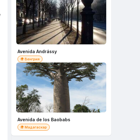
e
Avenida Andrássy
🌍 Венгрия
Avenida de los Baobabs
🌍 Мадагаскар