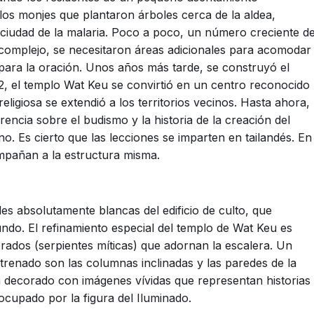
os monjes que plantaron árboles cerca de la aldea,
a ciudad de la malaria. Poco a poco, un número creciente d
l complejo, se necesitaron áreas adicionales para acomodar
para la oración. Unos años más tarde, se construyó el
2, el templo Wat Keu se convirtió en un centro reconocido
religiosa se extendió a los territorios vecinos. Hasta ahora,
encia sobre el budismo y la historia de la creación del
o. Es cierto que las lecciones se imparten en tailandés. En
ompañan a la estructura misma.
es absolutamente blancas del edificio de culto, que
ndo. El refinamiento especial del templo de Wat Keu es
rados (serpientes míticas) que adornan la escalera. Un
ntrenado son las columnas inclinadas y las paredes de la
stá decorado con imágenes vívidas que representan historias
 ocupado por la figura del Iluminado.