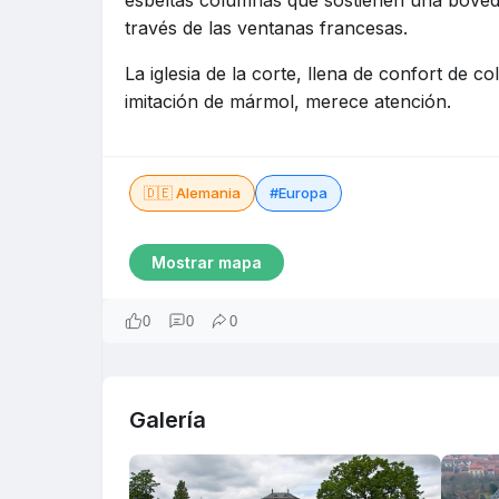
esbeltas columnas que sostienen una bóved
través de las ventanas francesas.
La iglesia de la corte, llena de confort de
imitación de mármol, merece atención.
🇩🇪 Alemania
#Europa
Mostrar mapa
0
0
0
Galería