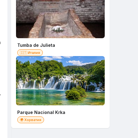
n
Tumba de Julieta
🇮🇹 Италия
.
Parque Nacional Krka
🌍 Хорватия