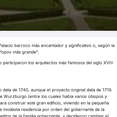
Palacio barroco más encantador y significativo o, según la
 Popov más grande".
 participaron los arquitectos más famosos del siglo XVIII
io data de 1740, aunque el proyecto original data de 1719.
e Wurzburgo (entre los cuales había varios obispos y
ra construir este gran edificio, viviendo en la pequeña
na modesta residencia por orden del gobernante de la
itos de la familia gobernante, y decidieron cambiar el