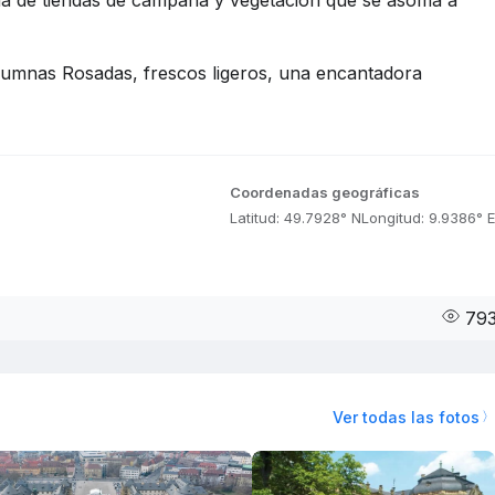
a de tiendas de campaña y vegetación que se asoma a
 columnas Rosadas, frescos ligeros, una encantadora
Coordenadas geográficas
Latitud: 49.7928° N
Longitud: 9.9386° E
79
Ver todas las fotos